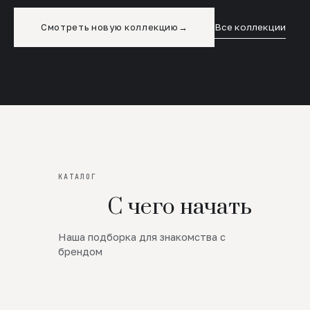
Смотреть новую коллекцию
→
Все коллекции
КАТАЛОГ
С чего начать
Наша подборка для знакомства с
Новинки
брендом
SALE
Премиум Трикотаж
AW 26/27
Юбки и платья
ЦЕНЫ ОТ 1000 РУБЛЕЙ!!!
Верхняя одежда
ШЕРСТЬ ЯГНЕНКА
БУДЬ РОСКОШНА
01
ШЕРСТЬ · КОЖА
05