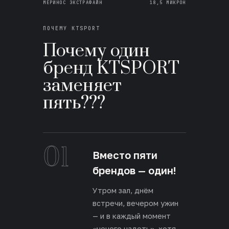
МЕРИНОС ЭКСТРАФАЙН
18,5 МИКРОН
ПОЧЕМУ KTSPORT
Почему один
бренд KTSPORT
заменяет
пять???
01
Вместо пяти
брендов — один!
Утром зал, днём
встречи, вечером ужин
— и в каждый момент
«нечего надеть», хотя