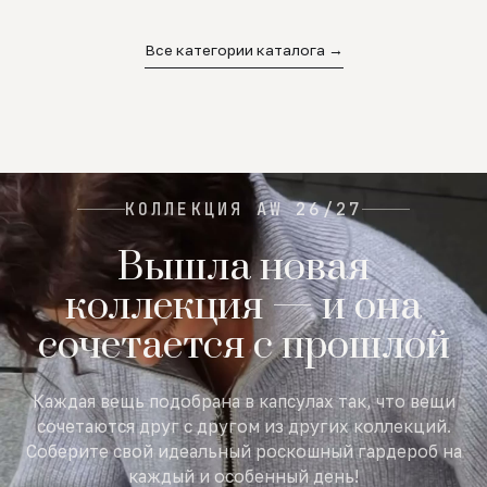
02
03
04
Все категории каталога →
КОЛЛЕКЦИЯ AW 26/27
Вышла новая
коллекция — и она
сочетается с прошлой
Каждая вещь подобрана в капсулах так, что вещи
сочетаются друг с другом из других коллекций.
Соберите свой идеальный роскошный гардероб на
каждый и особенный день!