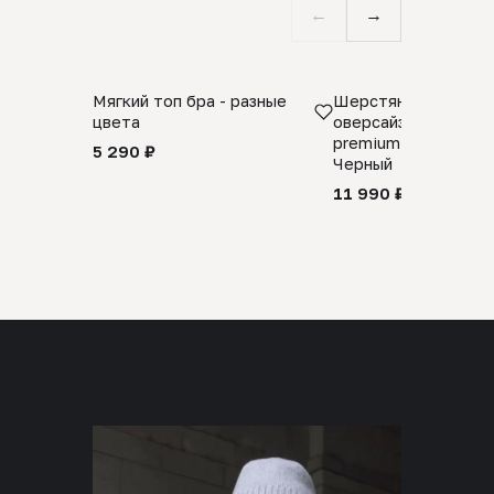
←
→
Мягкий топ бра - разные
Шерстяной свитер
цвета
оверсайз 100% шер
premium merino wool
5 290 ₽
Черный
11 990 ₽