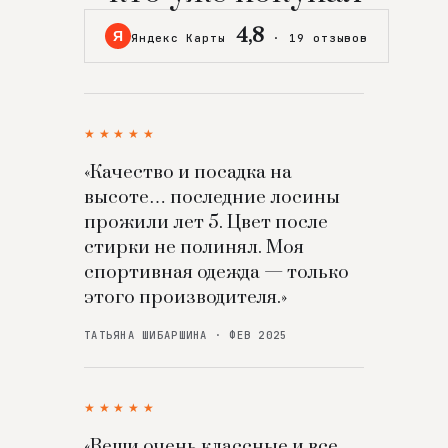
4,8
Я
Яндекс Карты
·
19 отзывов
★★★★★
«Качество и посадка на
высоте… последние лосины
прожили лет 5. Цвет после
стирки не полинял. Моя
спортивная одежда — только
этого производителя.»
ТАТЬЯНА ШИБАРШИНА · ФЕВ 2025
★★★★★
«Вещи очень классные и все