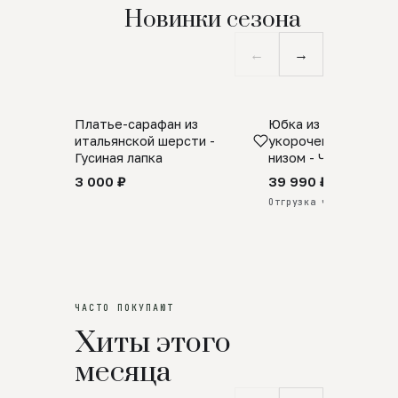
Новинки сезона
←
→
Платье-сарафан из
Юбка из натурально
SALE
ПРЕДЗАКАЗ
итальянской шерсти -
укороченная с аро
Гусиная лапка
низом - Черный
3 000 ₽
39 990 ₽
Отгрузка через 25 дней
ЧАСТО ПОКУПАЮТ
Хиты этого
месяца