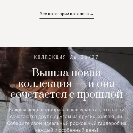
02
03
04
Все категории каталога →
КОЛЛЕКЦИЯ AW 26/27
Вышла новая
коллекция — и она
сочетается с прошлой
Каждая вещь подобрана в капсулах так, что вещи
сочетаются друг с другом из других коллекций.
Соберите свой идеальный роскошный гардероб на
каждый и особенный день!