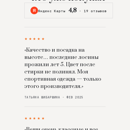
4,8
Я
Яндекс Карты
·
19 отзывов
★★★★★
«Качество и посадка на
высоте… последние лосины
прожили лет 5. Цвет после
стирки не полинял. Моя
спортивная одежда — только
этого производителя.»
ТАТЬЯНА ШИБАРШИНА · ФЕВ 2025
★★★★★
«Вещи очень классные и все