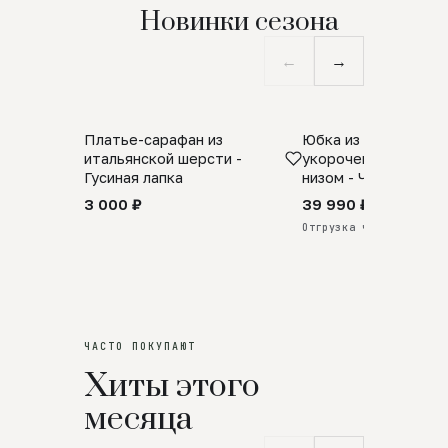
Новинки сезона
←
→
Платье-сарафан из
Юбка из натурально
SALE
ПРЕДЗАКАЗ
итальянской шерсти -
укороченная с аро
Гусиная лапка
низом - Черный
3 000 ₽
39 990 ₽
Отгрузка через 25 дней
ЧАСТО ПОКУПАЮТ
Хиты этого
месяца