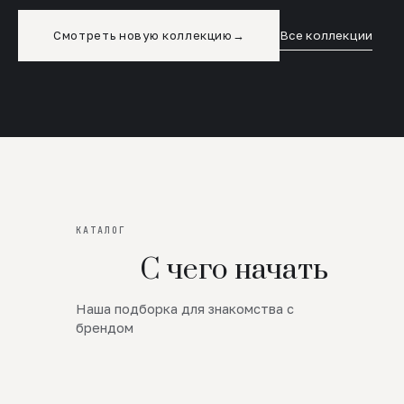
Смотреть новую коллекцию
→
Все коллекции
КАТАЛОГ
С чего начать
Наша подборка для знакомства с
Новинки
брендом
SALE
Премиум Трикотаж
AW 26/27
Юбки и платья
ЦЕНЫ ОТ 1000 РУБЛЕЙ!!!
Верхняя одежда
ШЕРСТЬ ЯГНЕНКА
БУДЬ РОСКОШНА
01
ШЕРСТЬ · КОЖА
05