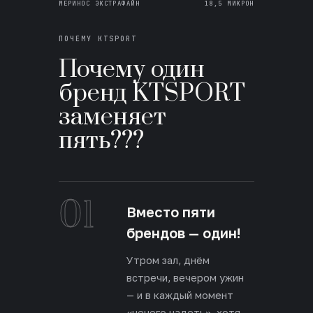
МЕРИНОС ЭКСТРАФАЙН
18,5 МИКРОН
ПОЧЕМУ KTSPORT
Почему один
бренд KTSPORT
заменяет
пять???
01
Вместо пяти
брендов — один!
Утром зал, днём
встречи, вечером ужин
— и в каждый момент
«нечего надеть», хотя