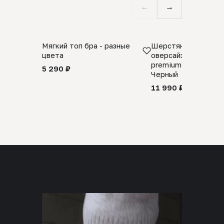
←
→
Мягкий топ бра - разные
Шерстяной свитер
цвета
оверсайз 100% шер
premium merino wool
5 290 ₽
Черный
11 990 ₽