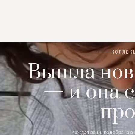
КОЛЛЕК
Вышла нов
— и она с
пр
Каждая вещь подобрана в 