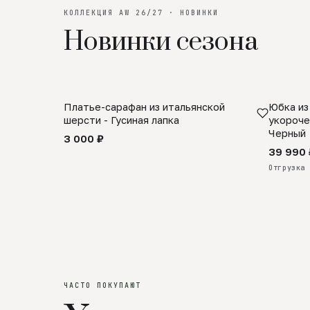
КОЛЛЕКЦИЯ AW 26/27 · НОВИНКИ
Новинки сезона
Платье-сарафан из итальянской
Юбка из
SALE
ПРЕДЗА
шерсти - Гусиная лапка
укороче
Черный
3 000 ₽
39 990 
Отгрузка 
ЧАСТО ПОКУПАЮТ