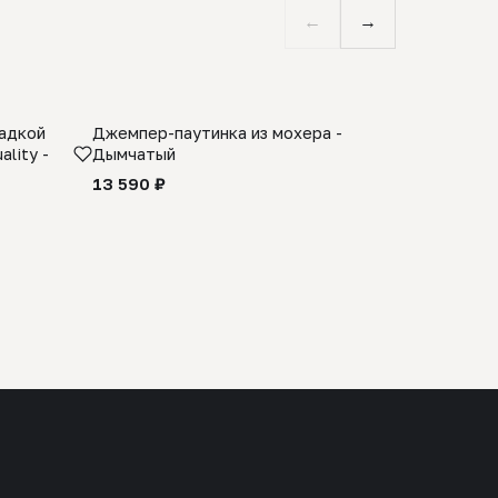
←
→
ладкой
Джемпер-паутинка из мохера -
Limited E
lity -
Дымчатый
из 100% 
черного 
13 590 ₽
27 990 ₽