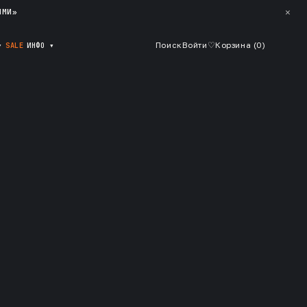
✕
ЯМИ»
▾
SALE
ИНФО
▾
Поиск
Войти
♡
Корзина (
0
)