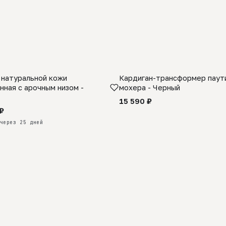
 натуральной кожи
Кардиган-трансформер паути
КАЗ
нная с арочным низом -
мохера - Черный
15 590 ₽
₽
через 25 дней