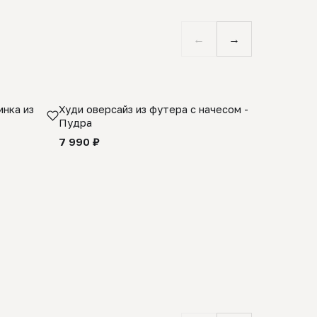
←
→
нка из
Худи оверсайз из футера с начесом -
Косынка 
Пудра
шерсти 1
quality -
7 990 ₽
8 990 ₽