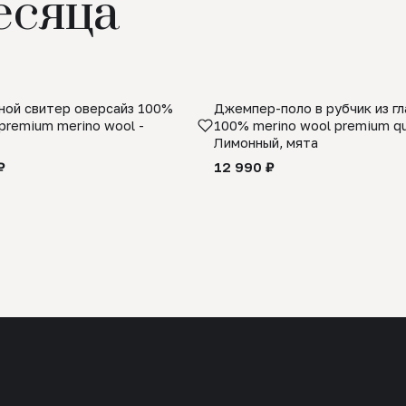
есяца
ой свитер оверсайз 100%
Джемпер-поло в рубчик из г
premium merino wool -
100% merino wool premium qua
Лимонный, мята
₽
12 990 ₽