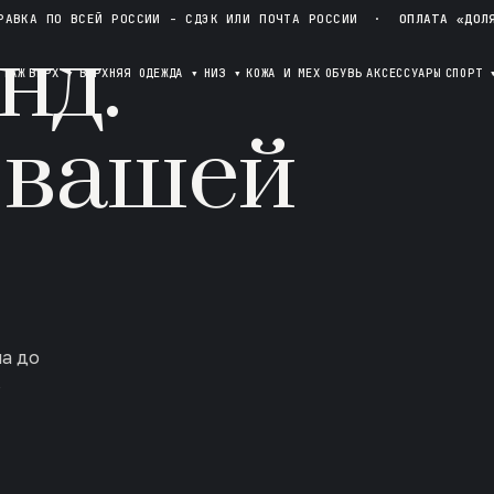
РАВКА ПО ВСЕЙ РОССИИ - СДЭК ИЛИ ПОЧТА РОССИИ
·
ОПЛАТА «ДОЛ
нд.
ОТАЖ
ВЕРХ
▾
ВЕРХНЯЯ ОДЕЖДА
▾
НИЗ
▾
КОЖА И МЕХ
ОБУВЬ
АКСЕССУАРЫ
СПОРТ
 вашей
ла до
в