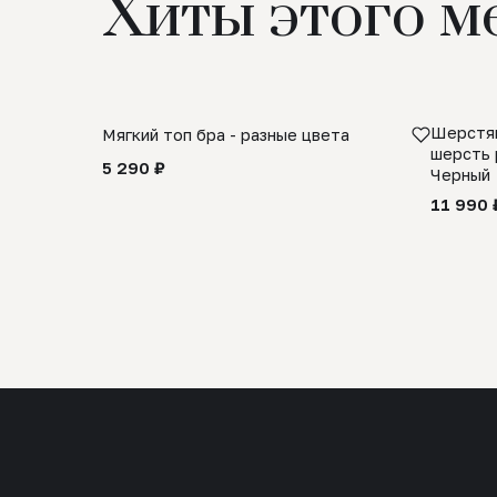
Хиты этого м
Шерстян
Мягкий топ бра - разные цвета
шерсть 
5 290 ₽
Черный
11 990 