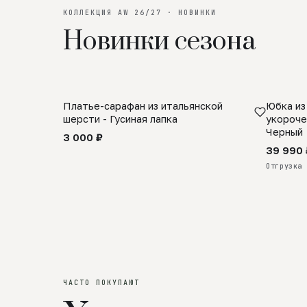
КОЛЛЕКЦИЯ AW 26/27 · НОВИНКИ
Новинки сезона
Платье-сарафан из итальянской
Юбка из
SALE
ПРЕДЗА
шерсти - Гусиная лапка
укороче
Черный
3 000 ₽
39 990 
Отгрузка 
ЧАСТО ПОКУПАЮТ