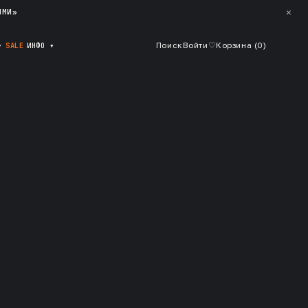
✕
ЯМИ»
▾
SALE
ИНФО
▾
Поиск
Войти
♡
Корзина (
0
)