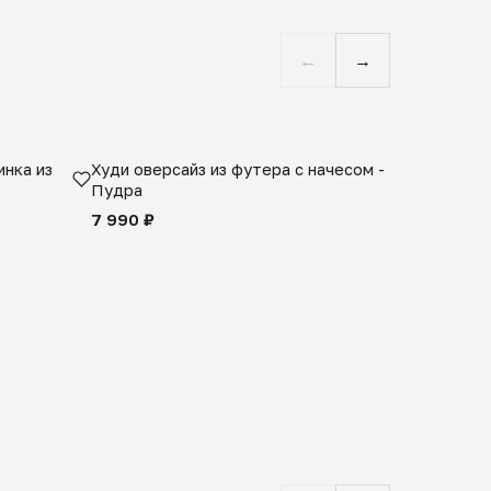
←
→
нка из
Худи оверсайз из футера с начесом -
Косынка 
Пудра
шерсти 1
quality -
7 990 ₽
8 990 ₽