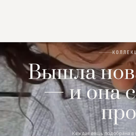
КОЛЛЕК
Вышла нов
— и она с
пр
Каждая вещь подобрана в 