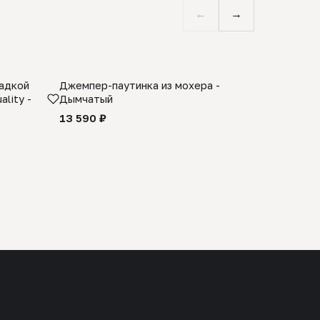
←
→
ладкой
Джемпер-паутинка из мохера -
Limited E
lity -
Дымчатый
из 100% 
черного 
13 590 ₽
27 990 ₽