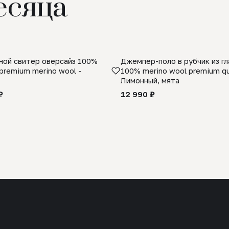
есяца
ой свитер оверсайз 100%
Джемпер-поло в рубчик из г
premium merino wool -
100% merino wool premium qua
Лимонный, мята
₽
12 990 ₽