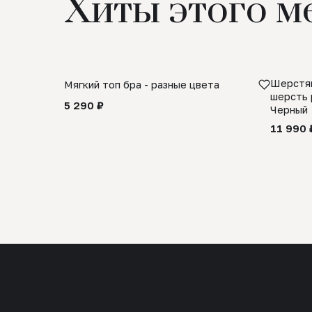
Хиты этого м
Шерстян
Мягкий топ бра - разные цвета
шерсть 
5 290 ₽
Черный
11 990 