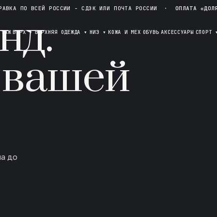
РАВКА ПО ВСЕЙ РОССИИ - СДЭК ИЛИ ПОЧТА РОССИИ
·
ОПЛАТА «ДОЛ
нд.
ОТАЖ
ВЕРХ
▾
ВЕРХНЯЯ ОДЕЖДА
▾
НИЗ
▾
КОЖА И МЕХ
ОБУВЬ
АКСЕССУАРЫ
СПОРТ
 вашей
ла до
в