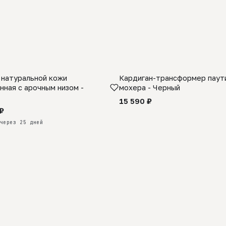
 натуральной кожи
Кардиган-трансформер паути
КАЗ
нная с арочным низом -
мохера - Черный
15 590 ₽
₽
через 25 дней