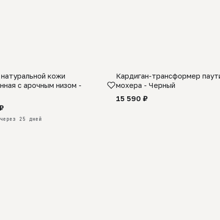
 натуральной кожи
Кардиган-трансформер паути
КАЗ
нная с арочным низом -
мохера - Черный
15 590 ₽
₽
через 25 дней