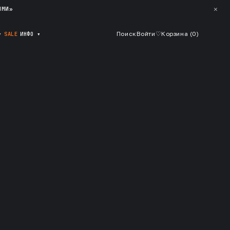
✕
ЯМИ»
▾
SALE
ИНФО
▾
Поиск
Войти
♡
Корзина (
0
)