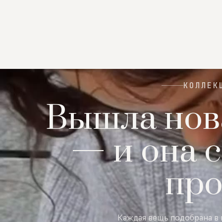
КОЛЛЕК
Вышла нов
— и она с
пр
Каждая вещь подобрана в 