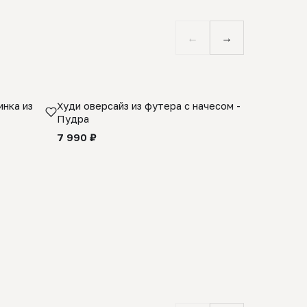
←
→
нка из
Худи оверсайз из футера с начесом -
Косынка 
Пудра
шерсти 1
quality -
7 990 ₽
8 990 ₽