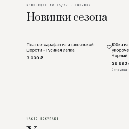
КОЛЛЕКЦИЯ AW 26/27 · НОВИНКИ
Новинки сезона
Платье-сарафан из итальянской
Юбка из
SALE
ПРЕДЗА
шерсти - Гусиная лапка
укороче
Черный
3 000 ₽
39 990 
Отгрузка 
ЧАСТО ПОКУПАЮТ