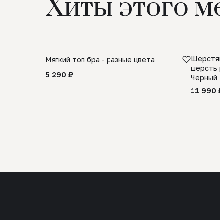
Хиты этого м
Шерстян
Мягкий топ бра - разные цвета
шерсть 
5 290 ₽
Черный
11 990 