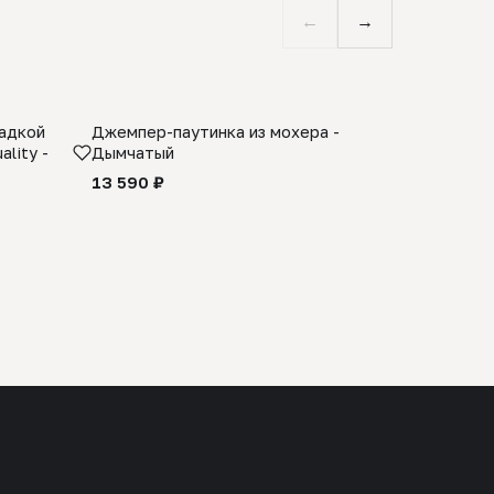
←
→
ладкой
Джемпер-паутинка из мохера -
Limited E
lity -
Дымчатый
из 100% 
черного 
13 590 ₽
27 990 ₽