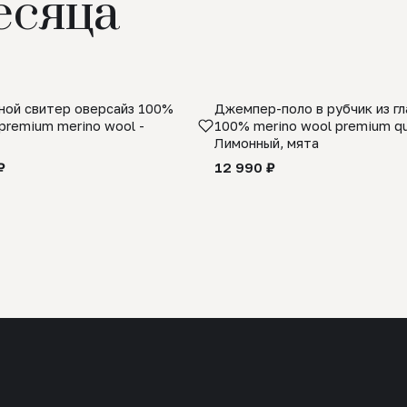
есяца
ой свитер оверсайз 100%
Джемпер-поло в рубчик из г
premium merino wool -
100% merino wool premium qua
Лимонный, мята
₽
12 990 ₽