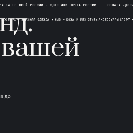
РАВКА ПО ВСЕЙ РОССИИ - СДЭК ИЛИ ПОЧТА РОССИИ
·
ОПЛАТА «ДОЛ
нд.
ОТАЖ
ВЕРХ
▾
ВЕРХНЯЯ ОДЕЖДА
▾
НИЗ
▾
КОЖА И МЕХ
ОБУВЬ
АКСЕССУАРЫ
СПОРТ
 вашей
ла до
в