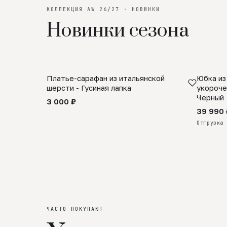
КОЛЛЕКЦИЯ AW 26/27 · НОВИНКИ
Новинки сезона
Платье-сарафан из итальянской
Юбка из
SALE
ПРЕДЗА
шерсти - Гусиная лапка
укороче
Черный
3 000 ₽
39 990 
Отгрузка 
ЧАСТО ПОКУПАЮТ