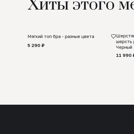
Хиты этого м
Шерстян
Мягкий топ бра - разные цвета
шерсть 
5 290 ₽
Черный
11 990 