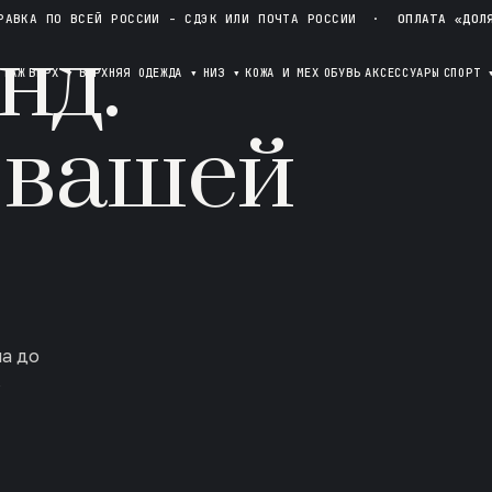
РАВКА ПО ВСЕЙ РОССИИ - СДЭК ИЛИ ПОЧТА РОССИИ
·
ОПЛАТА «ДОЛ
нд.
ОТАЖ
ВЕРХ
▾
ВЕРХНЯЯ ОДЕЖДА
▾
НИЗ
▾
КОЖА И МЕХ
ОБУВЬ
АКСЕССУАРЫ
СПОРТ
 вашей
ла до
в