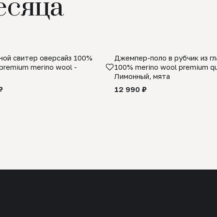
есяца
ой свитер оверсайз 100%
Джемпер-поло в рубчик из г
premium merino wool -
100% merino wool premium qua
Лимонный, мята
₽
12 990 ₽