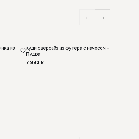
←
→
нка из
Худи оверсайз из футера с начесом -
Косынка 
Пудра
шерсти 1
quality -
7 990 ₽
8 990 ₽