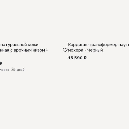
 натуральной кожи
Кардиган-трансформер паути
КАЗ
нная с арочным низом -
мохера - Черный
15 590 ₽
₽
через 25 дней