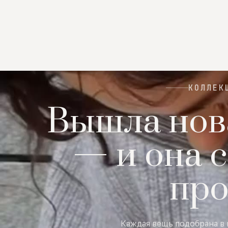
КОЛЛЕК
Вышла нов
— и она с
пр
Каждая вещь подобрана в 