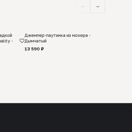
←
→
ладкой
Джемпер-паутинка из мохера -
Limited E
lity -
Дымчатый
из 100% 
черного 
13 590 ₽
27 990 ₽