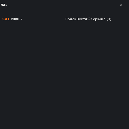
✕
ЯМИ»
▾
SALE
ИНФО
▾
Поиск
Войти
♡
Корзина (
0
)