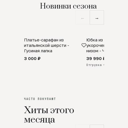
Новинки сезона
←
→
Платье-сарафан из
Юбка из натурально
SALE
ПРЕДЗАКАЗ
итальянской шерсти -
укороченная с аро
Гусиная лапка
низом - Черный
3 000 ₽
39 990 ₽
Отгрузка через 25 дней
ЧАСТО ПОКУПАЮТ
Хиты этого
месяца