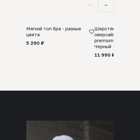
←
→
Мягкий топ бра - разные
Шерстяной свитер
цвета
оверсайз 100% шер
premium merino wool
5 290 ₽
Черный
11 990 ₽