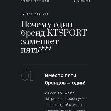
МЕРИНОС ЭКСТРАФАЙН
18,5 МИКРОН
ПОЧЕМУ KTSPORT
Почему один
бренд KTSPORT
заменяет
пять???
01
Вместо пяти
брендов — один!
Утром зал, днём
встречи, вечером ужин
— и в каждый момент
«нечего надеть», хотя