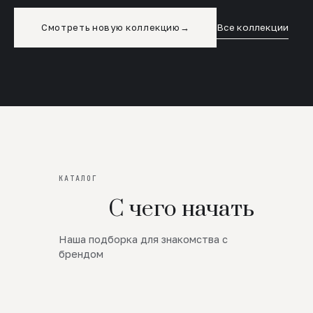
Смотреть новую коллекцию
→
Все коллекции
КАТАЛОГ
С чего начать
Наша подборка для знакомства с
Новинки
брендом
SALE
Премиум Трикотаж
AW 26/27
Юбки и платья
ЦЕНЫ ОТ 1000 РУБЛЕЙ!!!
Верхняя одежда
ШЕРСТЬ ЯГНЕНКА
БУДЬ РОСКОШНА
01
ШЕРСТЬ · КОЖА
05