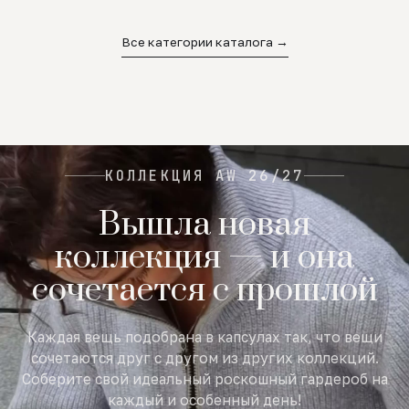
02
03
04
Все категории каталога →
КОЛЛЕКЦИЯ AW 26/27
Вышла новая
коллекция — и она
сочетается с прошлой
Каждая вещь подобрана в капсулах так, что вещи
сочетаются друг с другом из других коллекций.
Соберите свой идеальный роскошный гардероб на
каждый и особенный день!