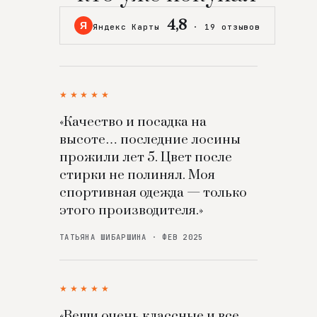
4,8
Я
Яндекс Карты
·
19 отзывов
★★★★★
«Качество и посадка на
высоте… последние лосины
прожили лет 5. Цвет после
стирки не полинял. Моя
спортивная одежда — только
этого производителя.»
ТАТЬЯНА ШИБАРШИНА · ФЕВ 2025
★★★★★
«Вещи очень классные и все