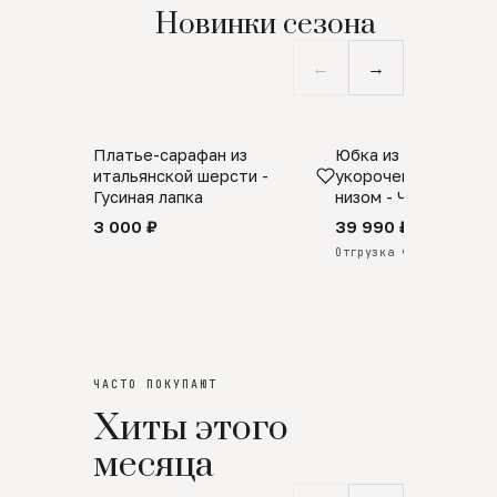
Новинки сезона
←
→
Платье-сарафан из
Юбка из натурально
SALE
ПРЕДЗАКАЗ
итальянской шерсти -
укороченная с аро
Гусиная лапка
низом - Черный
3 000 ₽
39 990 ₽
Отгрузка через 25 дней
ЧАСТО ПОКУПАЮТ
Хиты этого
месяца