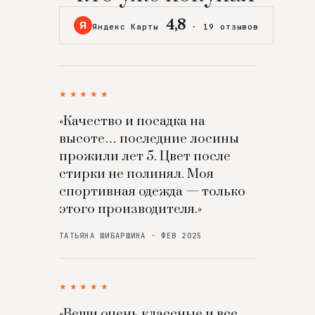
4,8
Я
Яндекс Карты
·
19 отзывов
★★★★★
«Качество и посадка на
высоте… последние лосины
прожили лет 5. Цвет после
стирки не полинял. Моя
спортивная одежда — только
этого производителя.»
ТАТЬЯНА ШИБАРШИНА · ФЕВ 2025
★★★★★
«Вещи очень классные и все