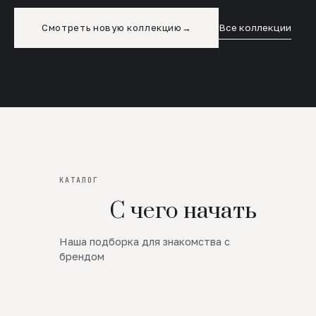
Смотреть новую коллекцию
→
Все коллекции
КАТАЛОГ
С чего начать
Наша подборка для знакомства с
Новинки
брендом
SALE
Премиум Трикотаж
AW 26/27
Юбки и платья
ЦЕНЫ ОТ 1000 РУБЛЕЙ!!!
Верхняя одежда
ШЕРСТЬ ЯГНЕНКА
БУДЬ РОСКОШНА
01
ШЕРСТЬ · КОЖА
05