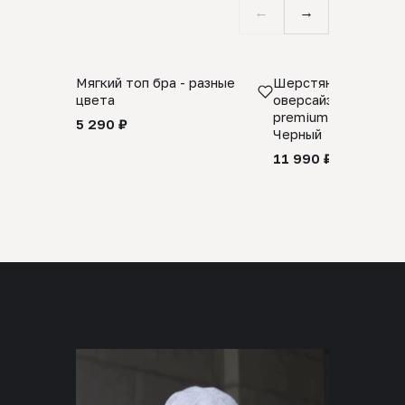
←
→
Мягкий топ бра - разные
Шерстяной свитер
цвета
оверсайз 100% шер
premium merino wool
5 290 ₽
Черный
11 990 ₽