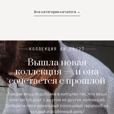
02
03
04
Все категории каталога →
КОЛЛЕКЦИЯ AW 26/27
Вышла новая
коллекция — и она
сочетается с прошлой
Каждая вещь подобрана в капсулах так, что вещи
сочетаются друг с другом из других коллекций.
Соберите свой идеальный роскошный гардероб на
каждый и особенный день!