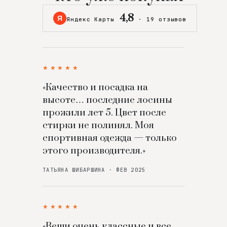
4,8
Я
Яндекс Карты
·
19 отзывов
★★★★★
«Качество и посадка на
высоте… последние лосины
прожили лет 5. Цвет после
стирки не полинял. Моя
спортивная одежда — только
этого производителя.»
ТАТЬЯНА ШИБАРШИНА · ФЕВ 2025
★★★★★
«Вещи очень классные и все