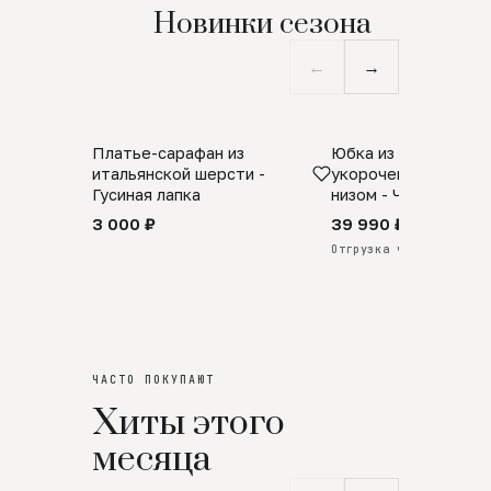
Новинки сезона
←
→
Платье-сарафан из
Юбка из натурально
SALE
ПРЕДЗАКАЗ
итальянской шерсти -
укороченная с аро
Гусиная лапка
низом - Черный
3 000 ₽
39 990 ₽
Отгрузка через 25 дней
ЧАСТО ПОКУПАЮТ
Хиты этого
месяца