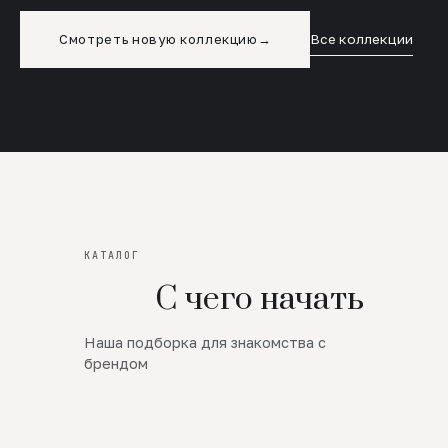
Смотреть новую коллекцию
→
Все коллекции
КАТАЛОГ
С чего начать
Наша подборка для знакомства с
Новинки
брендом
SALE
Премиум Трикотаж
AW 26/27
Юбки и платья
ЦЕНЫ ОТ 1000 РУБЛЕЙ!!!
Верхняя одежда
ШЕРСТЬ ЯГНЕНКА
БУДЬ РОСКОШНА
01
ШЕРСТЬ · КОЖА
05