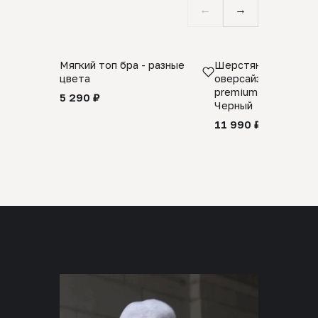
←
→
Мягкий топ бра - разные
Шерстяной свитер
цвета
оверсайз 100% шер
premium merino wool
5 290 ₽
Черный
11 990 ₽