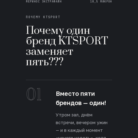
МЕРИНОС ЭКСТРАФАЙН
18,5 МИКРОН
ПОЧЕМУ KTSPORT
Почему один
бренд KTSPORT
заменяет
пять???
01
Вместо пяти
брендов — один!
Утром зал, днём
встречи, вечером ужин
— и в каждый момент
«нечего надеть», хотя