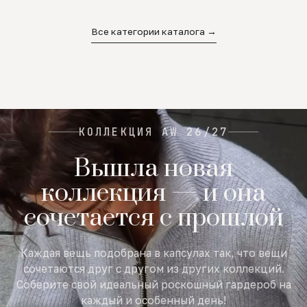
02
03
04
Все категории каталога →
КОЛЛЕКЦИЯ AW 26/27
Вышла новая
коллекция — и она
сочетается с прошлой
Каждая вещь подобрана в капсулах так, что вещи
сочетаются друг с другом из других коллекций.
Соберите свой идеальный роскошный гардероб на
каждый и особенный день!