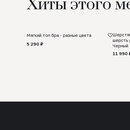
Хиты этого м
Шерстян
Мягкий топ бра - разные цвета
шерсть 
5 290 ₽
Черный
11 990 