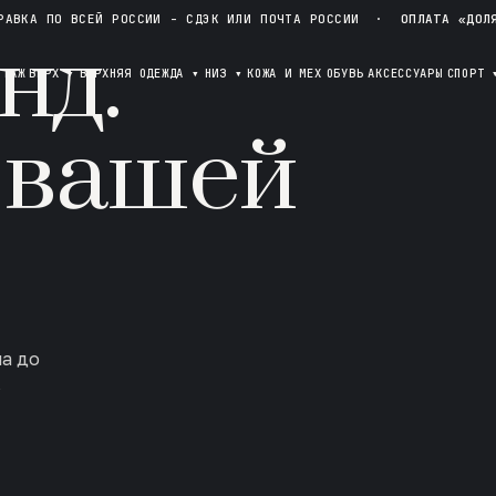
РАВКА ПО ВСЕЙ РОССИИ - СДЭК ИЛИ ПОЧТА РОССИИ
·
ОПЛАТА «ДОЛ
нд.
ОТАЖ
ВЕРХ
▾
ВЕРХНЯЯ ОДЕЖДА
▾
НИЗ
▾
КОЖА И МЕХ
ОБУВЬ
АКСЕССУАРЫ
СПОРТ
 вашей
ла до
в