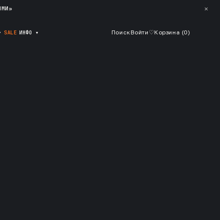
✕
ЯМИ»
▾
SALE
ИНФО
▾
Поиск
Войти
♡
Корзина (
0
)