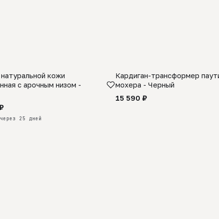
 натуральной кожи
Кардиган-трансформер паути
КАЗ
нная с арочным низом -
мохера - Черный
15 590 ₽
₽
через 25 дней