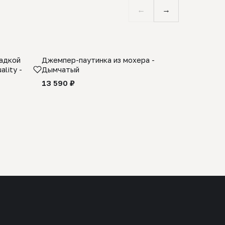
←
→
ладкой
Джемпер-паутинка из мохера -
Limited E
lity -
Дымчатый
из 100% 
черного 
13 590 ₽
27 990 ₽