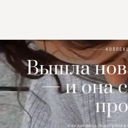
КОЛЛЕК
Вышла нов
— и она с
пр
Каждая вещь подобрана в 