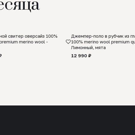
есяца
ой свитер оверсайз 100%
Джемпер-поло в рубчик из г
premium merino wool -
100% merino wool premium qua
Лимонный, мята
₽
12 990 ₽