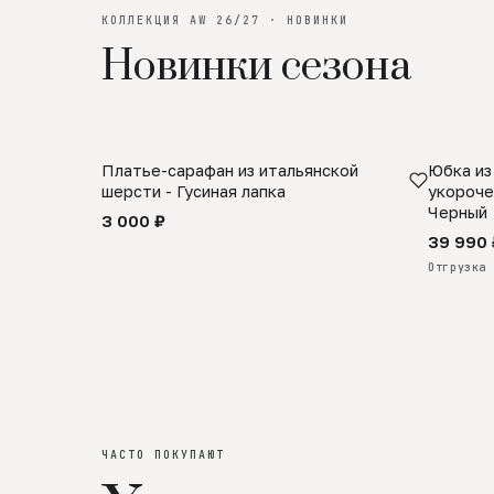
КОЛЛЕКЦИЯ AW 26/27 · НОВИНКИ
Новинки сезона
Платье-сарафан из итальянской
Юбка из
SALE
ПРЕДЗА
шерсти - Гусиная лапка
укороче
Черный
3 000 ₽
39 990 
Отгрузка 
ЧАСТО ПОКУПАЮТ