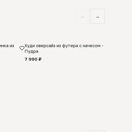
←
→
нка из
Худи оверсайз из футера с начесом -
Косынка 
Пудра
шерсти 1
quality -
7 990 ₽
8 990 ₽