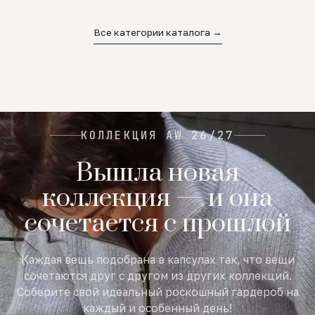
02
03
04
Все категории каталога →
КОЛЛЕКЦИЯ AW 26/27
Вышла новая
коллекция — и она
сочетается с прошлой
Каждая вещь подобрана в капсулах так, что вещи
сочетаются друг с другом из других коллекций.
Соберите свой идеальный роскошный гардероб на
каждый и особенный день!