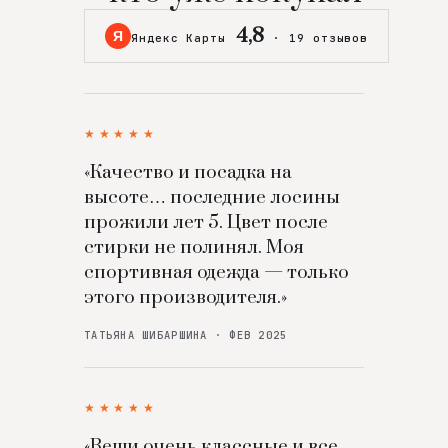
4,8
Я
Яндекс Карты
·
19 отзывов
★★★★★
«Качество и посадка на
высоте… последние лосины
прожили лет 5. Цвет после
стирки не полинял. Моя
спортивная одежда — только
этого производителя.»
ТАТЬЯНА ШИБАРШИНА · ФЕВ 2025
★★★★★
«Вещи очень классные и все