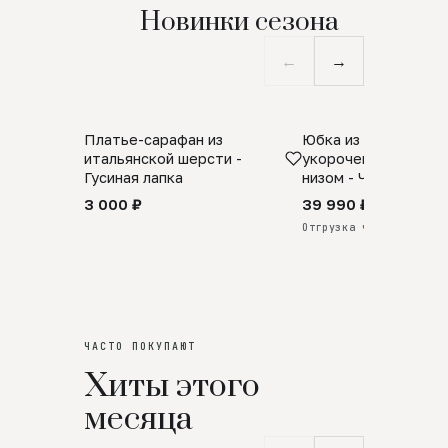
Новинки сезона
←
→
Платье-сарафан из
Юбка из натурально
SALE
ПРЕДЗАКАЗ
итальянской шерсти -
укороченная с аро
Гусиная лапка
низом - Черный
3 000 ₽
39 990 ₽
Отгрузка через 25 дней
ЧАСТО ПОКУПАЮТ
Хиты этого
месяца