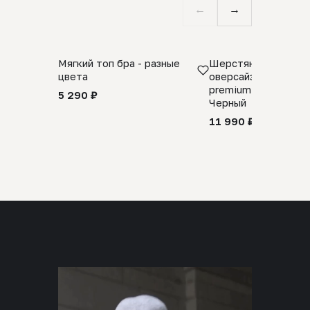
←
→
Мягкий топ бра - разные
Шерстяной свитер
цвета
оверсайз 100% шер
premium merino wool
5 290 ₽
Черный
11 990 ₽