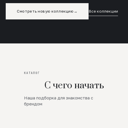
Смотреть новую коллекцию
→
Все коллекции
КАТАЛОГ
С чего начать
Наша подборка для знакомства с
Новинки
брендом
SALE
Премиум Трикотаж
AW 26/27
Юбки и платья
ЦЕНЫ ОТ 1000 РУБЛЕЙ!!!
Верхняя одежда
ШЕРСТЬ ЯГНЕНКА
БУДЬ РОСКОШНА
01
ШЕРСТЬ · КОЖА
05