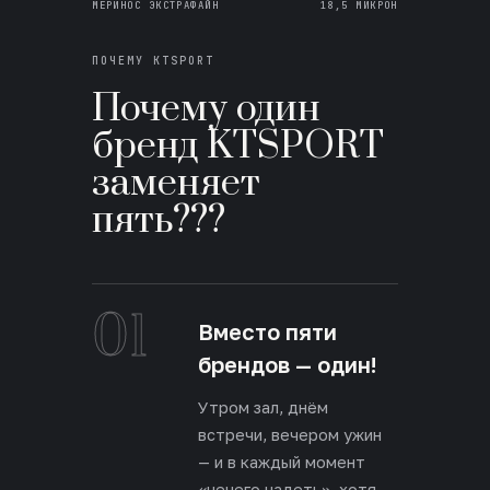
МЕРИНОС ЭКСТРАФАЙН
18,5 МИКРОН
ПОЧЕМУ KTSPORT
Почему один
бренд KTSPORT
заменяет
пять???
01
Вместо пяти
брендов — один!
Утром зал, днём
встречи, вечером ужин
— и в каждый момент
«нечего надеть», хотя