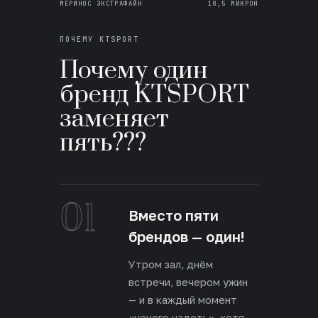
МЕРИНОС ЭКСТРАФАЙН
18,5 МИКРОН
ПОЧЕМУ KTSPORT
Почему один
бренд KTSPORT
заменяет
пять???
01
Вместо пяти
брендов — один!
Утром зал, днём
встречи, вечером ужин
— и в каждый момент
«нечего надеть», хотя