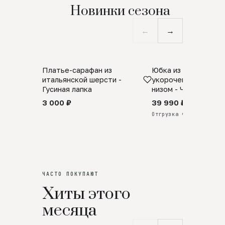
Новинки сезона
←
→
Платье-сарафан из
Юбка из натурально
SALE
ПРЕДЗАКАЗ
итальянской шерсти -
укороченная с аро
Гусиная лапка
низом - Черный
3 000 ₽
39 990 ₽
Отгрузка через 25 дней
ЧАСТО ПОКУПАЮТ
Хиты этого
месяца