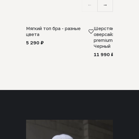
←
→
Мягкий топ бра - разные
Шерстяной свитер
цвета
оверсайз 100% шер
premium merino wool
5 290 ₽
Черный
11 990 ₽