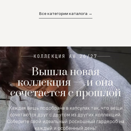
02
03
04
Все категории каталога →
КОЛЛЕКЦИЯ AW 26/27
Вышла новая
коллекция — и она
сочетается с прошлой
Каждая вещь подобрана в капсулах так, что вещи
сочетаются друг с другом из других коллекций.
Соберите свой идеальный роскошный гардероб на
каждый и особенный день!