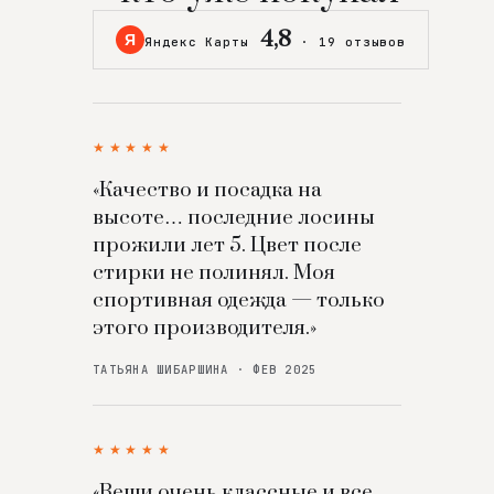
4,8
Я
Яндекс Карты
·
19 отзывов
★★★★★
«Качество и посадка на
высоте… последние лосины
прожили лет 5. Цвет после
стирки не полинял. Моя
спортивная одежда — только
этого производителя.»
ТАТЬЯНА ШИБАРШИНА · ФЕВ 2025
★★★★★
«Вещи очень классные и все