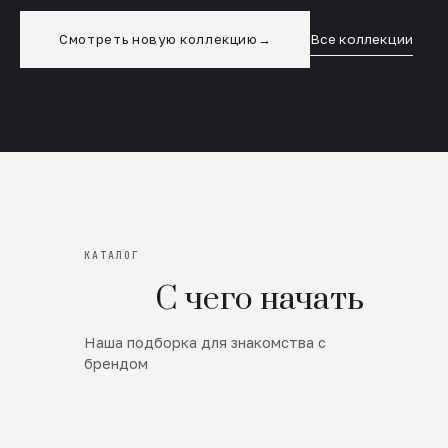
Смотреть новую коллекцию
→
Все коллекции
КАТАЛОГ
С чего начать
Наша подборка для знакомства с
Новинки
брендом
SALE
Премиум Трикотаж
AW 26/27
Юбки и платья
ЦЕНЫ ОТ 1000 РУБЛЕЙ!!!
Верхняя одежда
ШЕРСТЬ ЯГНЕНКА
БУДЬ РОСКОШНА
01
ШЕРСТЬ · КОЖА
05