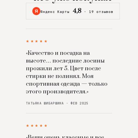
4,8
Я
Яндекс Карты
·
19 отзывов
★★★★★
«Качество и посадка на
высоте… последние лосины
прожили лет 5. Цвет после
стирки не полинял. Моя
спортивная одежда — только
этого производителя.»
ТАТЬЯНА ШИБАРШИНА · ФЕВ 2025
★★★★★
«Вещи очень классные и все