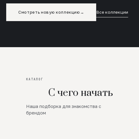
Смотреть новую коллекцию
→
Все коллекции
КАТАЛОГ
С чего начать
Наша подборка для знакомства с
Новинки
брендом
SALE
Премиум Трикотаж
AW 26/27
Юбки и платья
ЦЕНЫ ОТ 1000 РУБЛЕЙ!!!
Верхняя одежда
ШЕРСТЬ ЯГНЕНКА
БУДЬ РОСКОШНА
01
ШЕРСТЬ · КОЖА
05