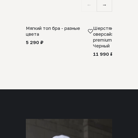
←
→
Мягкий топ бра - разные
Шерстяной свитер
цвета
оверсайз 100% шер
premium merino wool
5 290 ₽
Черный
11 990 ₽