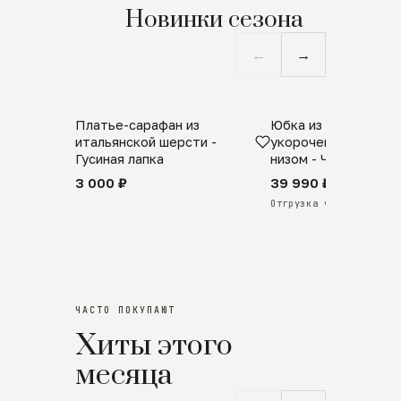
Новинки сезона
←
→
Платье-сарафан из
Юбка из натурально
SALE
ПРЕДЗАКАЗ
итальянской шерсти -
укороченная с аро
Гусиная лапка
низом - Черный
3 000 ₽
39 990 ₽
Отгрузка через 25 дней
ЧАСТО ПОКУПАЮТ
Хиты этого
месяца