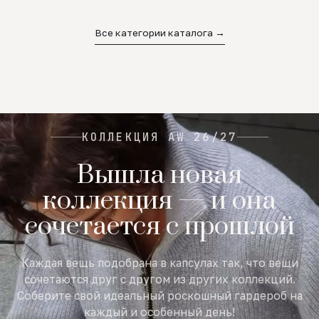
02
03
04
Все категории каталога →
КОЛЛЕКЦИЯ AW 26/27
Вышла новая
коллекция — и она
сочетается с прошлой
Каждая вещь подобрана в капсулах так, что вещи
сочетаются друг с другом из других коллекций.
Соберите свой идеальный роскошный гардероб на
каждый и особенный день!