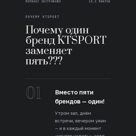
МЕРИНОС ЭКСТРАФАЙН
18,5 МИКРОН
ПОЧЕМУ KTSPORT
Почему один
бренд KTSPORT
заменяет
пять???
01
Вместо пяти
брендов — один!
Утром зал, днём
встречи, вечером ужин
— и в каждый момент
«нечего надеть», хотя