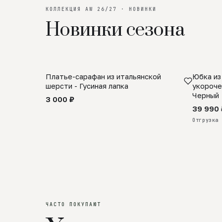
КОЛЛЕКЦИЯ AW 26/27 · НОВИНКИ
Новинки сезона
Платье-сарафан из итальянской
Юбка из
SALE
ПРЕДЗА
шерсти - Гусиная лапка
укороче
Черный
3 000 ₽
39 990 
Отгрузка 
ЧАСТО ПОКУПАЮТ