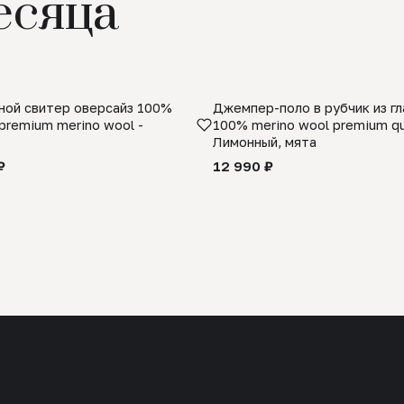
есяца
ой свитер оверсайз 100%
Джемпер-поло в рубчик из г
premium merino wool -
100% merino wool premium qua
Лимонный, мята
₽
12 990 ₽