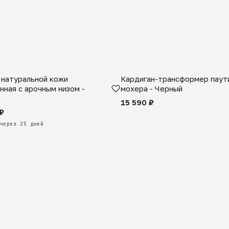
 натуральной кожи
Кардиган-трансформер паути
КАЗ
нная с арочным низом -
мохера - Черный
15 590 ₽
₽
через 25 дней