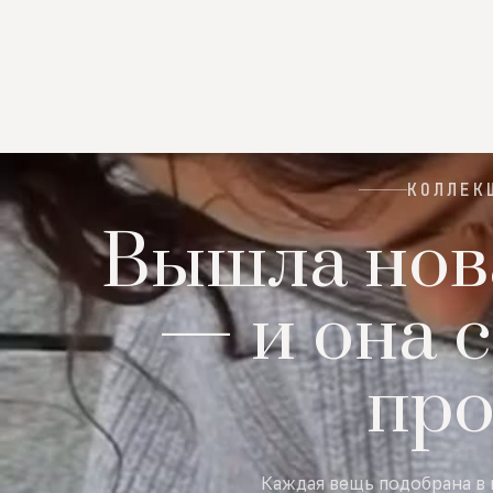
КОЛЛЕК
Вышла нов
— и она с
пр
Каждая вещь подобрана в 