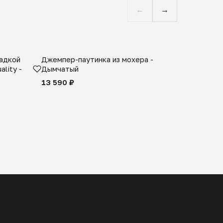
←
→
ладкой
Джемпер-паутинка из мохера -
Limited E
lity -
Дымчатый
из 100% 
черного 
13 590 ₽
27 990 ₽