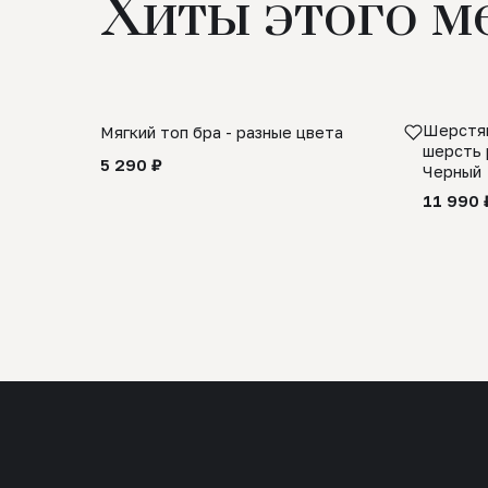
Хиты этого м
Шерстян
Мягкий топ бра - разные цвета
шерсть 
5 290 ₽
Черный
11 990 