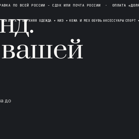
РАВКА ПО ВСЕЙ РОССИИ - СДЭК ИЛИ ПОЧТА РОССИИ
·
ОПЛАТА «ДОЛ
нд.
ОТАЖ
ВЕРХ
▾
ВЕРХНЯЯ ОДЕЖДА
▾
НИЗ
▾
КОЖА И МЕХ
ОБУВЬ
АКСЕССУАРЫ
СПОРТ
 вашей
ла до
в