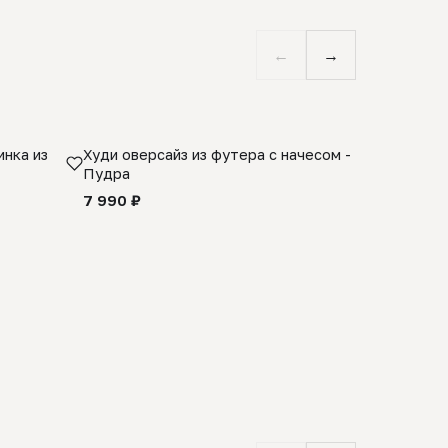
←
→
нка из
Худи оверсайз из футера с начесом -
Косынка 
Пудра
шерсти 1
quality -
7 990 ₽
8 990 ₽