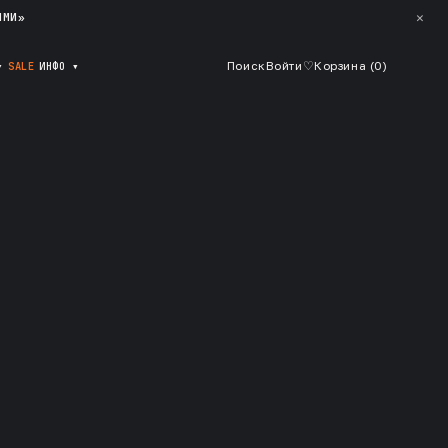
✕
ЯМИ»
▾
SALE
ИНФО
▾
Поиск
Войти
♡
Корзина (
0
)