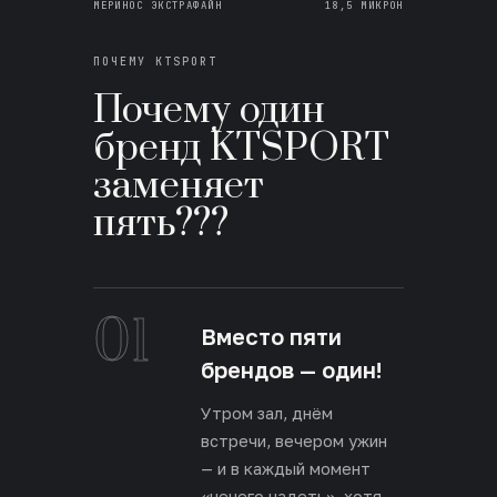
МЕРИНОС ЭКСТРАФАЙН
18,5 МИКРОН
ПОЧЕМУ KTSPORT
Почему один
бренд KTSPORT
заменяет
пять???
01
Вместо пяти
брендов — один!
Утром зал, днём
встречи, вечером ужин
— и в каждый момент
«нечего надеть», хотя