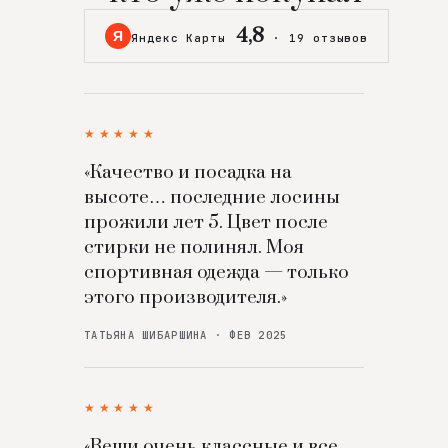
4,8
Я
Яндекс Карты
·
19 отзывов
★★★★★
«Качество и посадка на
высоте… последние лосины
прожили лет 5. Цвет после
стирки не полинял. Моя
спортивная одежда — только
этого производителя.»
ТАТЬЯНА ШИБАРШИНА · ФЕВ 2025
★★★★★
«Вещи очень классные и все