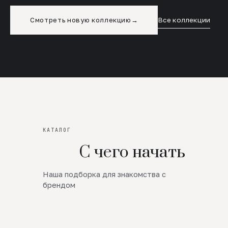
Смотреть новую коллекцию
→
Все коллекции
КАТАЛОГ
С чего начать
Наша подборка для знакомства с
Новинки
брендом
SALE
Премиум Трикотаж
AW 26/27
Юбки и платья
ЦЕНЫ ОТ 1000 РУБЛЕЙ!!!
Верхняя одежда
ШЕРСТЬ ЯГНЕНКА
БУДЬ РОСКОШНА
01
ШЕРСТЬ · КОЖА
05