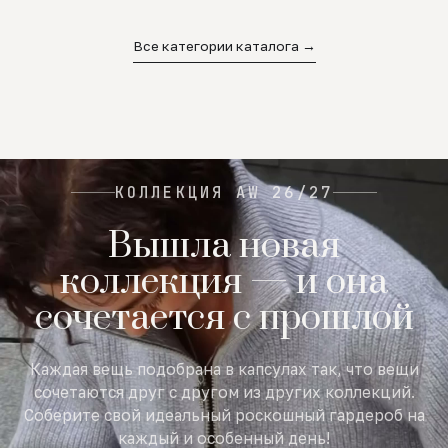
02
03
04
Все категории каталога →
КОЛЛЕКЦИЯ AW 26/27
Вышла новая
коллекция — и она
сочетается с прошлой
Каждая вещь подобрана в капсулах так, что вещи
сочетаются друг с другом из других коллекций.
Соберите свой идеальный роскошный гардероб на
каждый и особенный день!