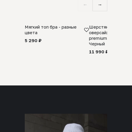
←
→
Мягкий топ бра - разные
Шерстяной свитер
цвета
оверсайз 100% шер
premium merino wool
5 290 ₽
Черный
11 990 ₽