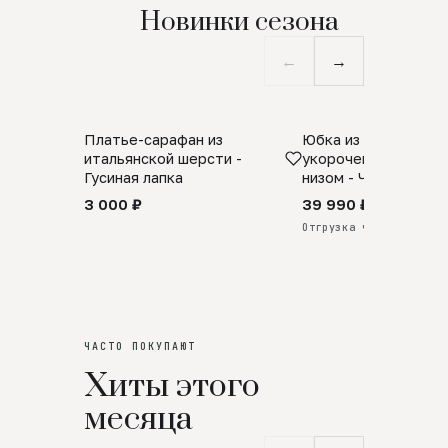
Новинки сезона
←
→
Платье-сарафан из
Юбка из натурально
SALE
ПРЕДЗАКАЗ
итальянской шерсти -
укороченная с аро
Гусиная лапка
низом - Черный
3 000 ₽
39 990 ₽
Отгрузка через 25 дней
ЧАСТО ПОКУПАЮТ
Хиты этого
месяца