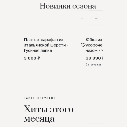
Новинки сезона
←
→
Платье-сарафан из
Юбка из натурально
SALE
ПРЕДЗАКАЗ
итальянской шерсти -
укороченная с аро
Гусиная лапка
низом - Черный
3 000 ₽
39 990 ₽
Отгрузка через 25 дней
ЧАСТО ПОКУПАЮТ
Хиты этого
месяца