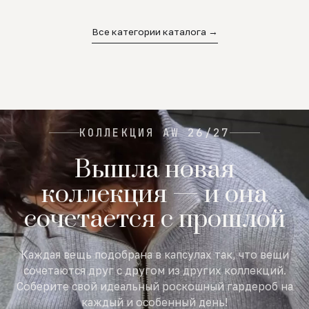
02
03
04
Все категории каталога →
КОЛЛЕКЦИЯ AW 26/27
Вышла новая
коллекция — и она
сочетается с прошлой
Каждая вещь подобрана в капсулах так, что вещи
сочетаются друг с другом из других коллекций.
Соберите свой идеальный роскошный гардероб на
каждый и особенный день!