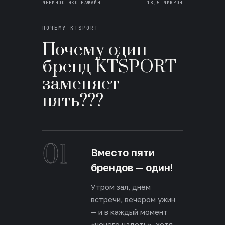
МЕРИНОС ЭКСТРАФАЙН
18,5 МИКРОН
ПОЧЕМУ KTSPORT
Почему один
бренд KTSPORT
заменяет
пять???
01
Вместо пяти
брендов — один!
Утром зал, днём
встречи, вечером ужин
— и в каждый момент
«нечего надеть», хотя