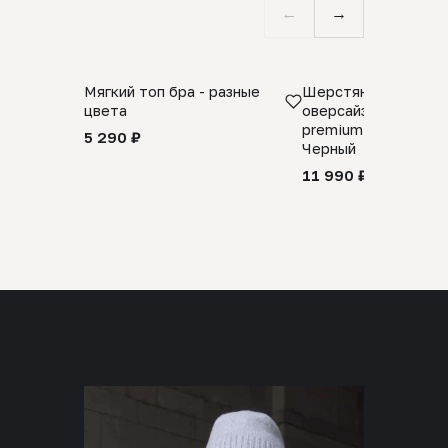
←
→
Мягкий топ бра - разные
Шерстяной свитер
цвета
оверсайз 100% шер
premium merino wool
5 290 ₽
Черный
11 990 ₽