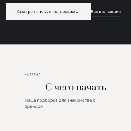
Смотреть новую коллекцию
→
Все коллекции
КАТАЛОГ
С чего начать
Наша подборка для знакомства с
Новинки
брендом
SALE
Премиум Трикотаж
AW 26/27
Юбки и платья
ЦЕНЫ ОТ 1000 РУБЛЕЙ!!!
Верхняя одежда
ШЕРСТЬ ЯГНЕНКА
БУДЬ РОСКОШНА
01
ШЕРСТЬ · КОЖА
05