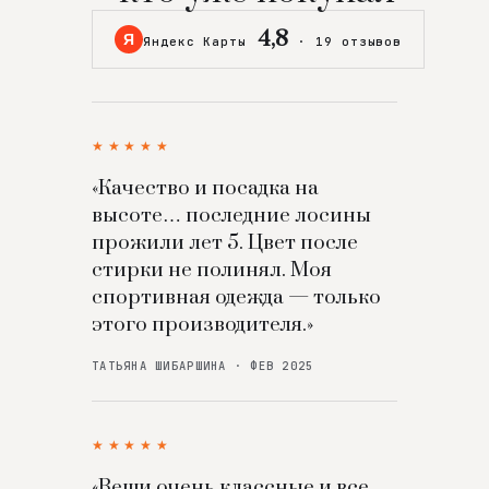
4,8
Я
Яндекс Карты
·
19 отзывов
★★★★★
«Качество и посадка на
высоте… последние лосины
прожили лет 5. Цвет после
стирки не полинял. Моя
спортивная одежда — только
этого производителя.»
ТАТЬЯНА ШИБАРШИНА · ФЕВ 2025
★★★★★
«Вещи очень классные и все