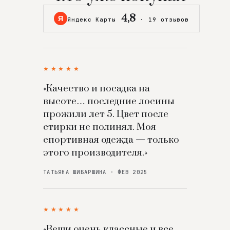
4,8
Я
Яндекс Карты
·
19 отзывов
★★★★★
«Качество и посадка на
высоте… последние лосины
прожили лет 5. Цвет после
стирки не полинял. Моя
спортивная одежда — только
этого производителя.»
ТАТЬЯНА ШИБАРШИНА · ФЕВ 2025
★★★★★
«Вещи очень классные и все