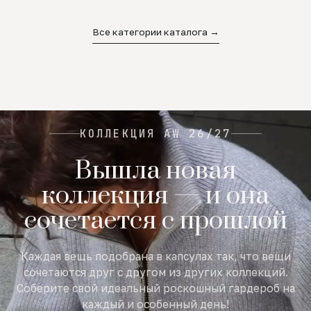
02
03
04
Все категории каталога →
КОЛЛЕКЦИЯ AW 26/27
Вышла новая
коллекция — и она
сочетается с прошлой
Каждая вещь подобрана в капсулах так, что вещи
сочетаются друг с другом из других коллекций.
Соберите свой идеальный роскошный гардероб на
каждый и особенный день!