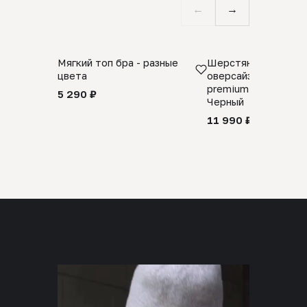
←
→
Мягкий топ бра - разные
Шерстяной свитер
цвета
оверсайз 100% шер
premium merino wool
5 290 ₽
Черный
11 990 ₽