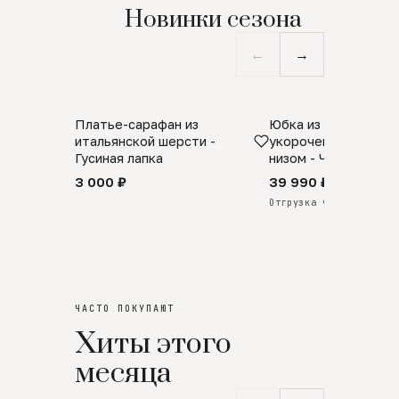
Новинки сезона
←
→
Платье-сарафан из
Юбка из натурально
SALE
ПРЕДЗАКАЗ
итальянской шерсти -
укороченная с аро
Гусиная лапка
низом - Черный
3 000 ₽
39 990 ₽
Отгрузка через 25 дней
ЧАСТО ПОКУПАЮТ
Хиты этого
месяца