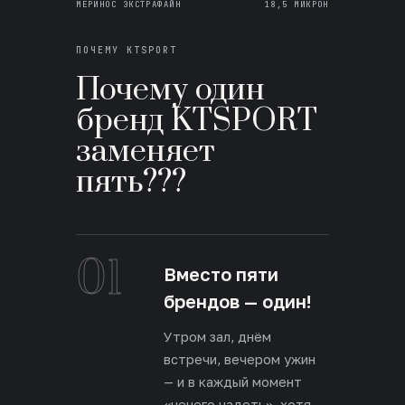
МЕРИНОС ЭКСТРАФАЙН
18,5 МИКРОН
ПОЧЕМУ KTSPORT
Почему один
бренд KTSPORT
заменяет
пять???
01
Вместо пяти
брендов — один!
Утром зал, днём
встречи, вечером ужин
— и в каждый момент
«нечего надеть», хотя