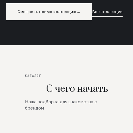
Смотреть новую коллекцию
→
Все коллекции
КАТАЛОГ
С чего начать
Наша подборка для знакомства с
Новинки
брендом
SALE
Премиум Трикотаж
AW 26/27
Юбки и платья
ЦЕНЫ ОТ 1000 РУБЛЕЙ!!!
Верхняя одежда
ШЕРСТЬ ЯГНЕНКА
БУДЬ РОСКОШНА
01
ШЕРСТЬ · КОЖА
05