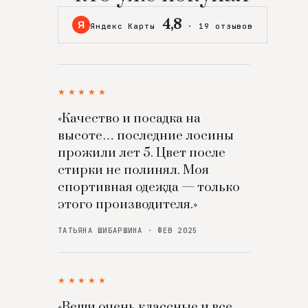
4,8
Я
Яндекс Карты
·
19 отзывов
★★★★★
«Качество и посадка на
высоте… последние лосины
прожили лет 5. Цвет после
стирки не полинял. Моя
спортивная одежда — только
этого производителя.»
ТАТЬЯНА ШИБАРШИНА · ФЕВ 2025
★★★★★
«Вещи очень классные и все