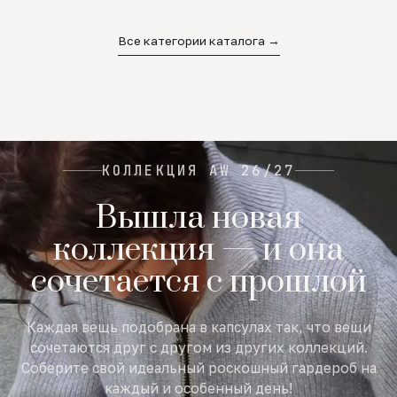
02
03
04
Все категории каталога →
КОЛЛЕКЦИЯ AW 26/27
Вышла новая
коллекция — и она
сочетается с прошлой
Каждая вещь подобрана в капсулах так, что вещи
сочетаются друг с другом из других коллекций.
Соберите свой идеальный роскошный гардероб на
каждый и особенный день!