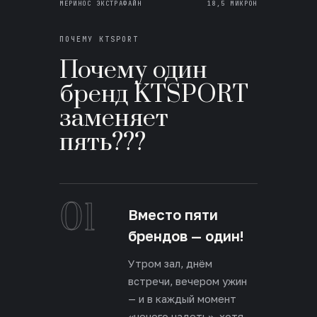
МЕРИНОС ЭКСТРАФАЙН
18,5 МИКРОН
ПОЧЕМУ KTSPORT
Почему один
бренд KTSPORT
заменяет
пять???
01
Вместо пяти
брендов — один!
Утром зал, днём
встречи, вечером ужин
— и в каждый момент
«нечего надеть», хотя