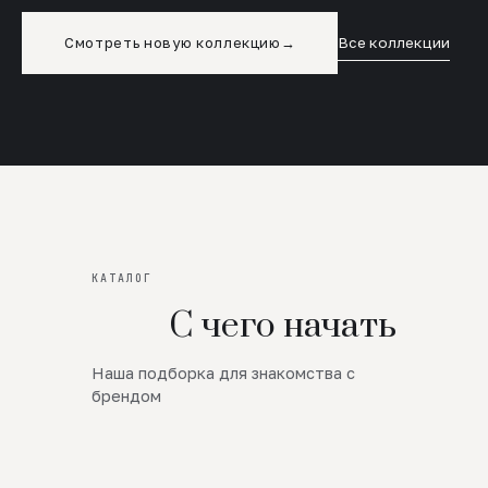
Смотреть новую коллекцию
→
Все коллекции
КАТАЛОГ
С чего начать
Наша подборка для знакомства с
Новинки
брендом
SALE
Премиум Трикотаж
AW 26/27
Юбки и платья
ЦЕНЫ ОТ 1000 РУБЛЕЙ!!!
Верхняя одежда
ШЕРСТЬ ЯГНЕНКА
БУДЬ РОСКОШНА
01
ШЕРСТЬ · КОЖА
05