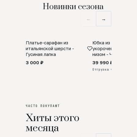
Новинки сезона
←
→
Платье-сарафан из
Юбка из натурально
SALE
ПРЕДЗАКАЗ
итальянской шерсти -
укороченная с аро
Гусиная лапка
низом - Черный
3 000 ₽
39 990 ₽
Отгрузка через 25 дней
ЧАСТО ПОКУПАЮТ
Хиты этого
месяца