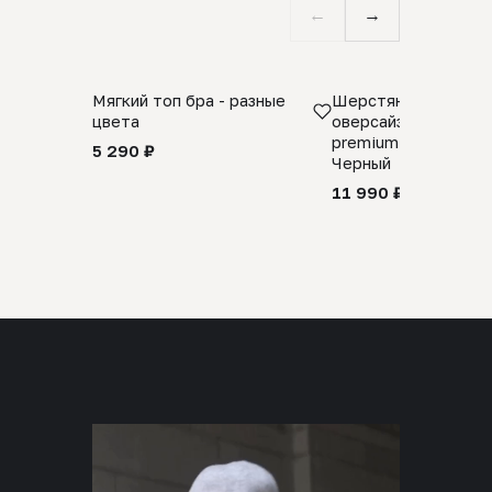
←
→
Мягкий топ бра - разные
Шерстяной свитер
цвета
оверсайз 100% шер
premium merino wool
5 290 ₽
Черный
11 990 ₽