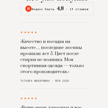
4,8
Я
Яндекс Карты
·
19 отзывов
★★★★★
«Качество и посадка на
высоте… последние лосины
прожили лет 5. Цвет после
стирки не полинял. Моя
спортивная одежда — только
этого производителя.»
ТАТЬЯНА ШИБАРШИНА · ФЕВ 2025
★★★★★
«Вещи очень классные и все