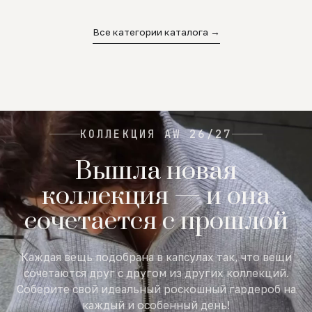
02
03
04
Все категории каталога →
КОЛЛЕКЦИЯ AW 26/27
Вышла новая
коллекция — и она
сочетается с прошлой
Каждая вещь подобрана в капсулах так, что вещи
сочетаются друг с другом из других коллекций.
Соберите свой идеальный роскошный гардероб на
каждый и особенный день!