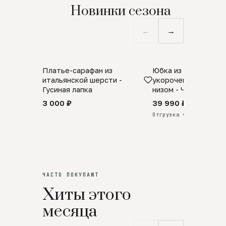
Новинки сезона
←
→
Платье-сарафан из
Юбка из натурально
SALE
ПРЕДЗАКАЗ
итальянской шерсти -
укороченная с аро
Гусиная лапка
низом - Черный
3 000 ₽
39 990 ₽
Отгрузка через 25 дней
ЧАСТО ПОКУПАЮТ
Хиты этого
месяца