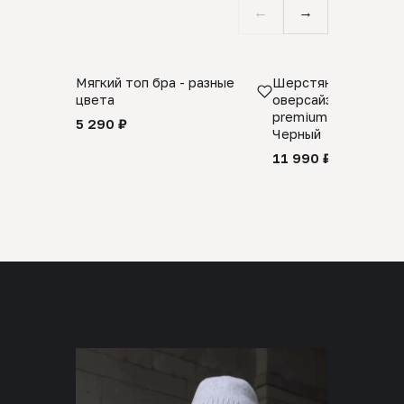
←
→
Мягкий топ бра - разные
Шерстяной свитер
цвета
оверсайз 100% шер
premium merino wool
5 290 ₽
Черный
11 990 ₽