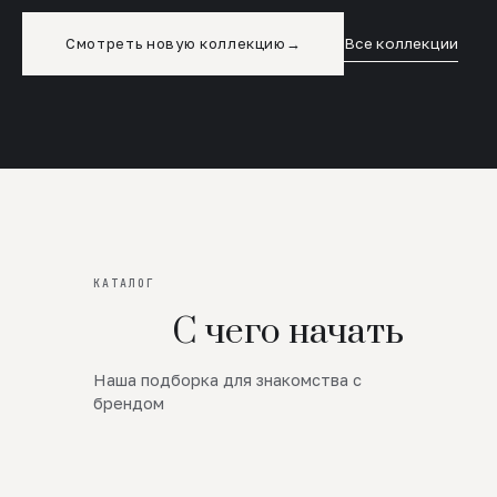
Смотреть новую коллекцию
→
Все коллекции
КАТАЛОГ
С чего начать
Наша подборка для знакомства с
Новинки
брендом
SALE
Премиум Трикотаж
AW 26/27
Юбки и платья
ЦЕНЫ ОТ 1000 РУБЛЕЙ!!!
Верхняя одежда
ШЕРСТЬ ЯГНЕНКА
БУДЬ РОСКОШНА
01
ШЕРСТЬ · КОЖА
05