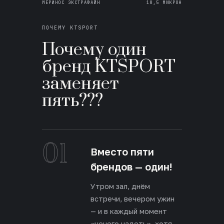
МЕРИНОС ЭКСТРАФАЙН
18,5 МИКРОН
ПОЧЕМУ KTSPORT
Почему один
бренд KTSPORT
заменяет
пять???
01
Вместо пяти
брендов — один!
Утром зал, днём
встречи, вечером ужин
— и в каждый момент
«нечего надеть», хотя