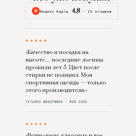
4,8
Я
Яндекс Карты
·
19 отзывов
★★★★★
«Качество и посадка на
высоте… последние лосины
прожили лет 5. Цвет после
стирки не полинял. Моя
спортивная одежда — только
этого производителя.»
ТАТЬЯНА ШИБАРШИНА · ФЕВ 2025
★★★★★
«Вещи очень классные и все