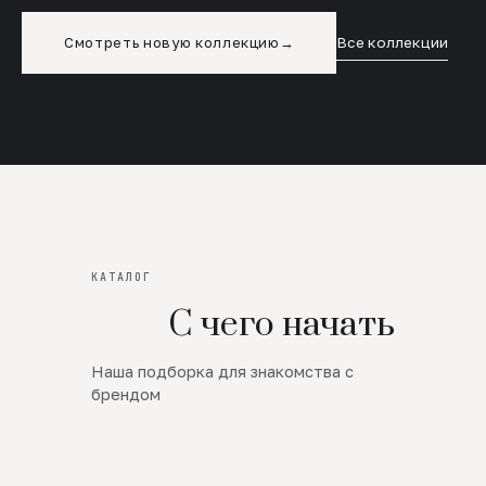
Смотреть новую коллекцию
→
Все коллекции
КАТАЛОГ
С чего начать
Наша подборка для знакомства с
Новинки
брендом
SALE
Премиум Трикотаж
AW 26/27
Юбки и платья
ЦЕНЫ ОТ 1000 РУБЛЕЙ!!!
Верхняя одежда
ШЕРСТЬ ЯГНЕНКА
БУДЬ РОСКОШНА
01
ШЕРСТЬ · КОЖА
05