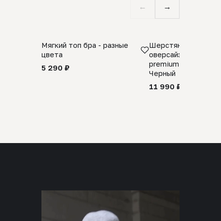
←
→
Мягкий топ бра - разные
Шерстяной свитер
цвета
оверсайз 100% шер
premium merino wool
5 290 ₽
Черный
11 990 ₽