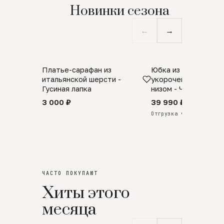
Новинки сезона
←
→
Платье-сарафан из
Юбка из натурально
SALE
ПРЕДЗАКАЗ
итальянской шерсти -
укороченная с аро
Гусиная лапка
низом - Черный
3 000 ₽
39 990 ₽
Отгрузка через 25 дней
ЧАСТО ПОКУПАЮТ
Хиты этого
месяца