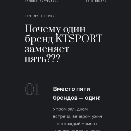
МЕРИНОС ЭКСТРАФАЙН
18,5 МИКРОН
ПОЧЕМУ KTSPORT
Почему один
бренд KTSPORT
заменяет
пять???
01
Вместо пяти
брендов — один!
Утром зал, днём
встречи, вечером ужин
— и в каждый момент
«нечего надеть», хотя