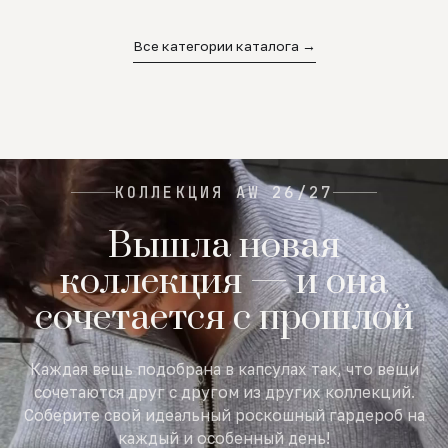
02
03
04
Все категории каталога →
КОЛЛЕКЦИЯ AW 26/27
Вышла новая
коллекция — и она
сочетается с прошлой
Каждая вещь подобрана в капсулах так, что вещи
сочетаются друг с другом из других коллекций.
Соберите свой идеальный роскошный гардероб на
каждый и особенный день!