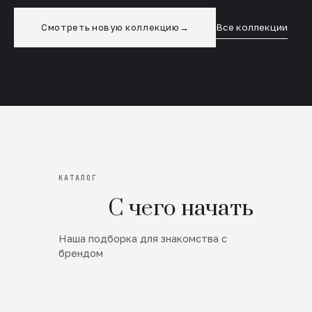
Смотреть новую коллекцию
→
Все коллекции
КАТАЛОГ
С чего начать
Наша подборка для знакомства с
Новинки
брендом
SALE
Премиум Трикотаж
AW 26/27
Юбки и платья
ЦЕНЫ ОТ 1000 РУБЛЕЙ!!!
Верхняя одежда
ШЕРСТЬ ЯГНЕНКА
БУДЬ РОСКОШНА
01
ШЕРСТЬ · КОЖА
05