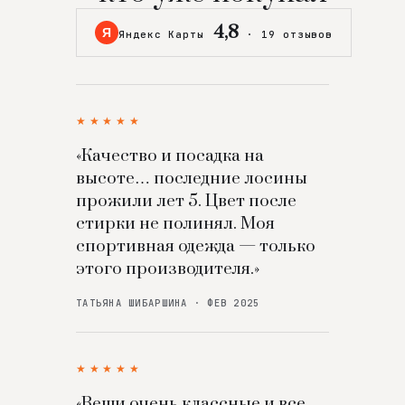
4,8
Я
Яндекс Карты
·
19 отзывов
★★★★★
«Качество и посадка на
высоте… последние лосины
прожили лет 5. Цвет после
стирки не полинял. Моя
спортивная одежда — только
этого производителя.»
ТАТЬЯНА ШИБАРШИНА · ФЕВ 2025
★★★★★
«Вещи очень классные и все