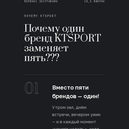
МЕРИНОС ЭКСТРАФАЙН
18,5 МИКРОН
ПОЧЕМУ KTSPORT
Почему один
бренд KTSPORT
заменяет
пять???
01
Вместо пяти
брендов — один!
Утром зал, днём
встречи, вечером ужин
— и в каждый момент
«нечего надеть», хотя