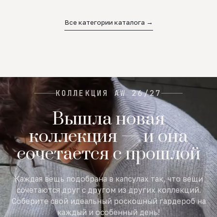
02
03
04
Все категории каталога →
КОЛЛЕКЦИЯ AW 26/27
Вышла новая
коллекция — и она
сочетается с прошлой
Каждая вещь подобрана в капсулах так, что вещи
сочетаются друг с другом из других коллекций.
Соберите свой идеальный роскошный гардероб на
каждый и особенный день!