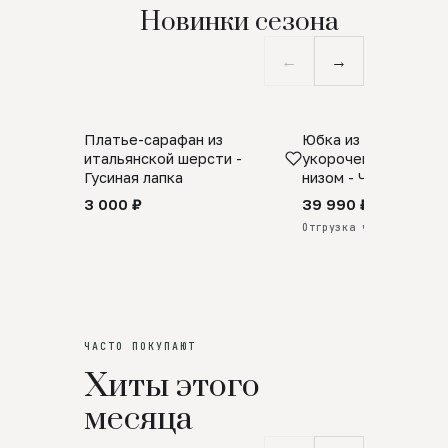
Новинки сезона
←
→
Платье-сарафан из
Юбка из натурально
SALE
ПРЕДЗАКАЗ
итальянской шерсти -
укороченная с аро
Гусиная лапка
низом - Черный
3 000 ₽
39 990 ₽
Отгрузка через 25 дней
ЧАСТО ПОКУПАЮТ
Хиты этого
месяца