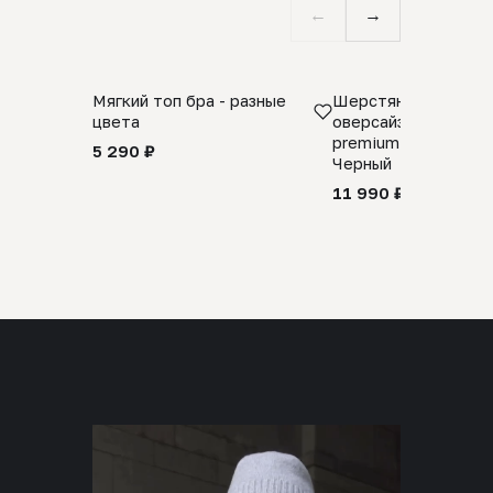
←
→
Мягкий топ бра - разные
Шерстяной свитер
цвета
оверсайз 100% шер
premium merino wool
5 290 ₽
Черный
11 990 ₽