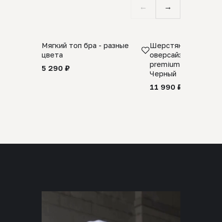
←
→
Мягкий топ бра - разные
Шерстяной свитер
цвета
оверсайз 100% шер
premium merino wool
5 290 ₽
Черный
11 990 ₽