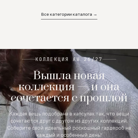
02
03
04
Все категории каталога →
КОЛЛЕКЦИЯ AW 26/27
Вышла новая
коллекция — и она
сочетается с прошлой
Каждая вещь подобрана в капсулах так, что вещи
сочетаются друг с другом из других коллекций.
Соберите свой идеальный роскошный гардероб на
каждый и особенный день!