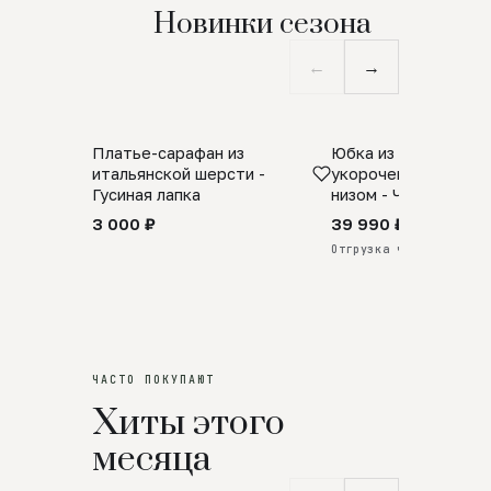
Новинки сезона
←
→
Платье-сарафан из
Юбка из натурально
SALE
ПРЕДЗАКАЗ
итальянской шерсти -
укороченная с аро
Гусиная лапка
низом - Черный
3 000 ₽
39 990 ₽
Отгрузка через 25 дней
ЧАСТО ПОКУПАЮТ
Хиты этого
месяца