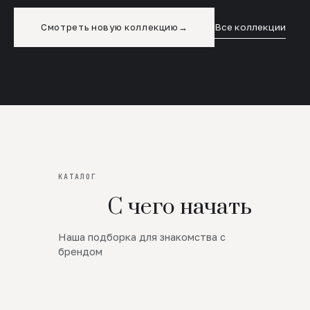
Смотреть новую коллекцию
→
Все коллекции
КАТАЛОГ
С чего начать
Наша подборка для знакомства с
Новинки
брендом
SALE
Премиум Трикотаж
AW 26/27
Юбки и платья
ЦЕНЫ ОТ 1000 РУБЛЕЙ!!!
Верхняя одежда
ШЕРСТЬ ЯГНЕНКА
БУДЬ РОСКОШНА
01
ШЕРСТЬ · КОЖА
05