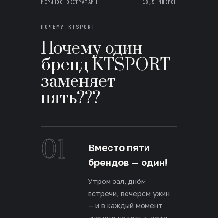
МЕРИНОС ЭКСТРАФАЙН
18,5 МИКРОН
ПОЧЕМУ KTSPORT
Почему один
бренд KTSPORT
заменяет
пять???
01
Вместо пяти
брендов — один!
Утром зал, днём
встречи, вечером ужин
— и в каждый момент
«нечего надеть», хотя