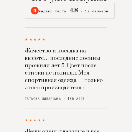
4,8
Я
Яндекс Карты
·
19 отзывов
★★★★★
«Качество и посадка на
высоте… последние лосины
прожили лет 5. Цвет после
стирки не полинял. Моя
спортивная одежда — только
этого производителя.»
ТАТЬЯНА ШИБАРШИНА · ФЕВ 2025
★★★★★
«Вещи очень классные и все