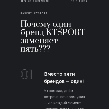
МЕРИНОС ЭКСТРАФАЙН
18,5 МИКРОН
ПОЧЕМУ KTSPORT
Почему один
бренд KTSPORT
заменяет
пять???
01
Вместо пяти
брендов — один!
Утром зал, днём
встречи, вечером ужин
— и в каждый момент
«нечего надеть», хотя