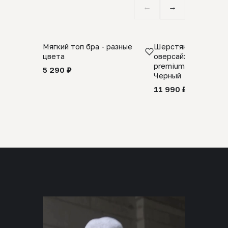
←
→
Мягкий топ бра - разные
Шерстяной свитер
цвета
оверсайз 100% шер
premium merino wool
5 290 ₽
Черный
11 990 ₽