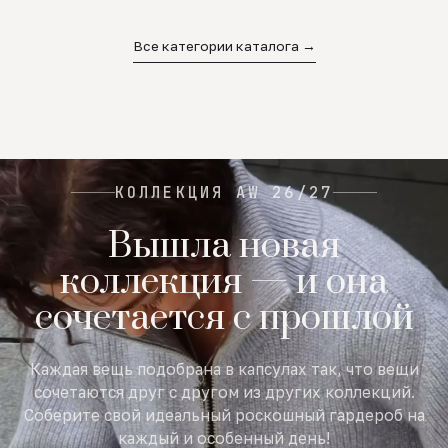
02
03
04
Все категории каталога →
КОЛЛЕКЦИЯ AW 26/27
Вышла новая
коллекция — и она
сочетается с прошлой
Каждая вещь подобрана в капсулах так, что вещи
сочетаются друг с другом из других коллекций.
Соберите свой идеальный роскошный гардероб на
каждый и особенный день!