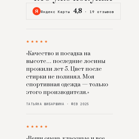
4,8
Я
Яндекс Карты
·
19 отзывов
★★★★★
«Качество и посадка на
высоте… последние лосины
прожили лет 5. Цвет после
стирки не полинял. Моя
спортивная одежда — только
этого производителя.»
ТАТЬЯНА ШИБАРШИНА · ФЕВ 2025
★★★★★
«Вещи очень классные и все