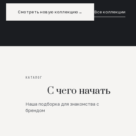
Смотреть новую коллекцию
→
Все коллекции
КАТАЛОГ
С чего начать
Наша подборка для знакомства с
Новинки
брендом
SALE
Премиум Трикотаж
AW 26/27
Юбки и платья
ЦЕНЫ ОТ 1000 РУБЛЕЙ!!!
Верхняя одежда
ШЕРСТЬ ЯГНЕНКА
БУДЬ РОСКОШНА
01
ШЕРСТЬ · КОЖА
05