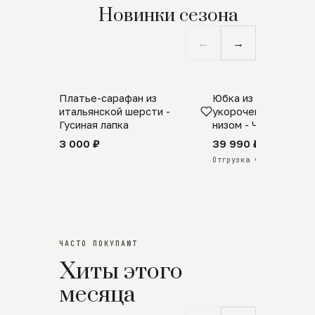
Новинки сезона
←
→
Платье-сарафан из
Юбка из натурально
SALE
ПРЕДЗАКАЗ
итальянской шерсти -
укороченная с аро
Гусиная лапка
низом - Черный
3 000 ₽
39 990 ₽
Отгрузка через 25 дней
ЧАСТО ПОКУПАЮТ
Хиты этого
месяца