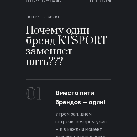
МЕРИНОС ЭКСТРАФАЙН
18,5 МИКРОН
ПОЧЕМУ KTSPORT
Почему один
бренд KTSPORT
заменяет
пять???
01
Вместо пяти
брендов — один!
Утром зал, днём
встречи, вечером ужин
— и в каждый момент
«нечего надеть», хотя