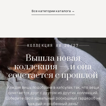
02
03
04
Все категории каталога →
КОЛЛЕКЦИЯ AW 26/27
Вышла новая
коллекция — и она
сочетается с прошлой
Каждая вещь подобрана в капсулах так, что вещи
сочетаются друг с другом из других коллекций.
Соберите свой идеальный роскошный гардероб на
каждый и особенный день!