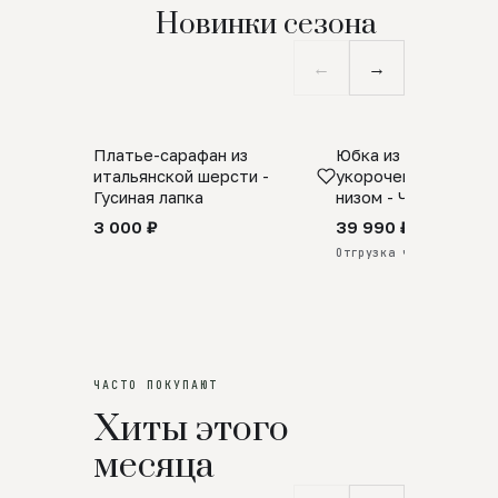
Новинки сезона
←
→
Платье-сарафан из
Юбка из натурально
SALE
ПРЕДЗАКАЗ
итальянской шерсти -
укороченная с аро
Гусиная лапка
низом - Черный
3 000 ₽
39 990 ₽
Отгрузка через 25 дней
ЧАСТО ПОКУПАЮТ
Хиты этого
месяца