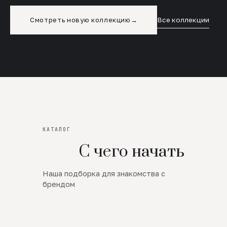
Смотреть новую коллекцию
→
Все коллекции
КАТАЛОГ
С чего начать
Наша подборка для знакомства с
Новинки
брендом
SALE
Премиум Трикотаж
AW 26/27
Юбки и платья
ЦЕНЫ ОТ 1000 РУБЛЕЙ!!!
Верхняя одежда
ШЕРСТЬ ЯГНЕНКА
БУДЬ РОСКОШНА
01
ШЕРСТЬ · КОЖА
05