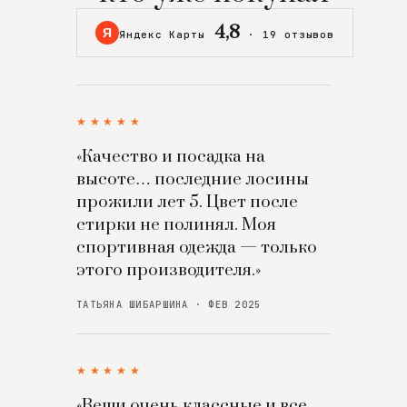
4,8
Я
Яндекс Карты
·
19 отзывов
★★★★★
«Качество и посадка на
высоте… последние лосины
прожили лет 5. Цвет после
стирки не полинял. Моя
спортивная одежда — только
этого производителя.»
ТАТЬЯНА ШИБАРШИНА · ФЕВ 2025
★★★★★
«Вещи очень классные и все