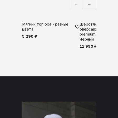
←
→
Мягкий топ бра - разные
Шерстяной свитер
цвета
оверсайз 100% шер
premium merino wool
5 290 ₽
Черный
11 990 ₽