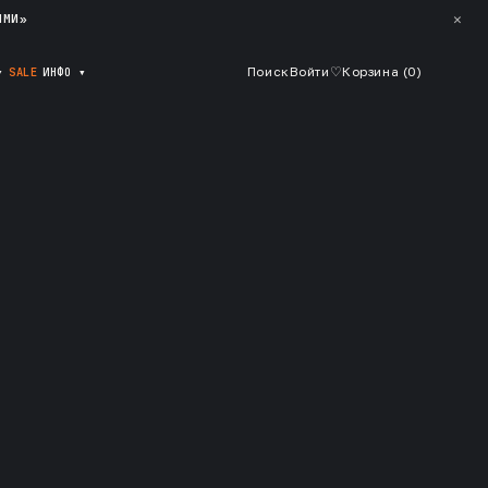
✕
ЯМИ»
▾
SALE
ИНФО
▾
Поиск
Войти
♡
Корзина (
0
)