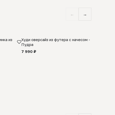
←
→
нка из
Худи оверсайз из футера с начесом -
Косынка 
Пудра
шерсти 1
quality -
7 990 ₽
8 990 ₽