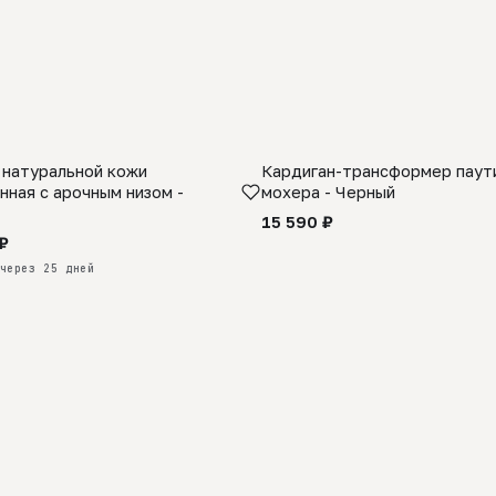
 натуральной кожи
Кардиган-трансформер паути
КАЗ
нная с арочным низом -
мохера - Черный
15 590 ₽
₽
через 25 дней