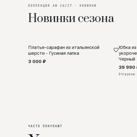
КОЛЛЕКЦИЯ AW 26/27 · НОВИНКИ
Новинки сезона
Платье-сарафан из итальянской
Юбка из
SALE
ПРЕДЗА
шерсти - Гусиная лапка
укороче
Черный
3 000 ₽
39 990 
Отгрузка 
ЧАСТО ПОКУПАЮТ