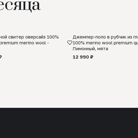
есяца
ой свитер оверсайз 100%
Джемпер-поло в рубчик из г
premium merino wool -
100% merino wool premium qua
Лимонный, мята
₽
12 990 ₽