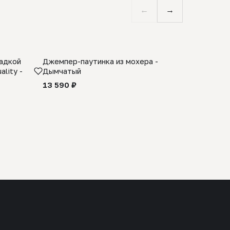
←
→
ладкой
Джемпер-паутинка из мохера -
Limited E
lity -
Дымчатый
из 100% 
черного 
13 590 ₽
27 990 ₽