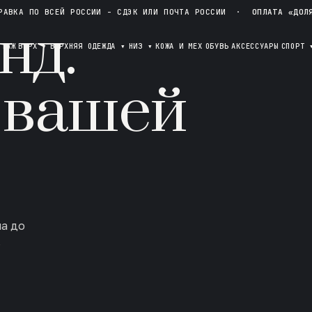
РАВКА ПО ВСЕЙ РОССИИ - СДЭК ИЛИ ПОЧТА РОССИИ
·
ОПЛАТА «ДОЛ
нд.
ОТАЖ
ВЕРХ
▾
ВЕРХНЯЯ ОДЕЖДА
▾
НИЗ
▾
КОЖА И МЕХ
ОБУВЬ
АКСЕССУАРЫ
СПОРТ
 вашей
ла до
в