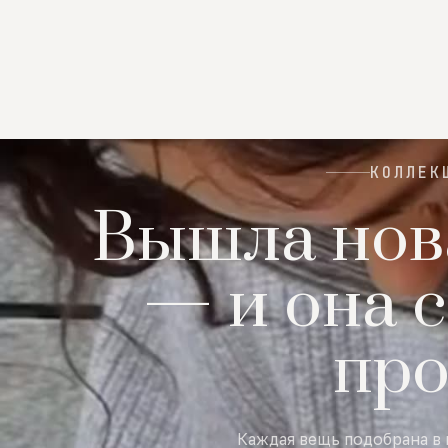
КОЛЛЕК
Вышла нов
— и она с
пр
Каждая вещь подобрана в 