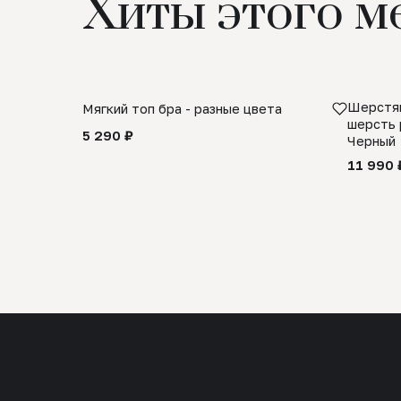
Хиты этого м
Шерстян
Мягкий топ бра - разные цвета
шерсть 
5 290 ₽
Черный
11 990 