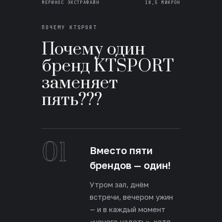
МЕРИНОС ЭКСТРАФАЙН
18,5 МИКРОН
ПОЧЕМУ KTSPORT
Почему один
бренд KTSPORT
заменяет
пять???
01
Вместо пяти
брендов — один!
Утром зал, днём
встречи, вечером ужин
— и в каждый момент
«нечего надеть», хотя