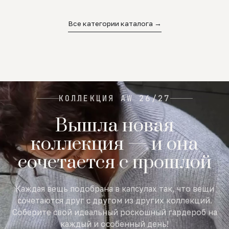
02
03
04
Все категории каталога →
КОЛЛЕКЦИЯ AW 26/27
Вышла новая
коллекция — и она
сочетается с прошлой
Каждая вещь подобрана в капсулах так, что вещи
сочетаются друг с другом из других коллекций.
Соберите свой идеальный роскошный гардероб на
каждый и особенный день!