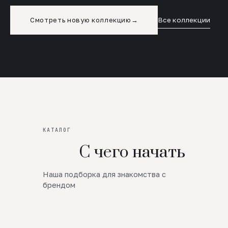
Смотреть новую коллекцию
→
Все коллекции
КАТАЛОГ
С чего начать
Наша подборка для знакомства с
Новинки
брендом
SALE
Премиум Трикотаж
AW 26/27
Юбки и платья
ЦЕНЫ ОТ 1000 РУБЛЕЙ!!!
Верхняя одежда
ШЕРСТЬ ЯГНЕНКА
БУДЬ РОСКОШНА
01
ШЕРСТЬ · КОЖА
05