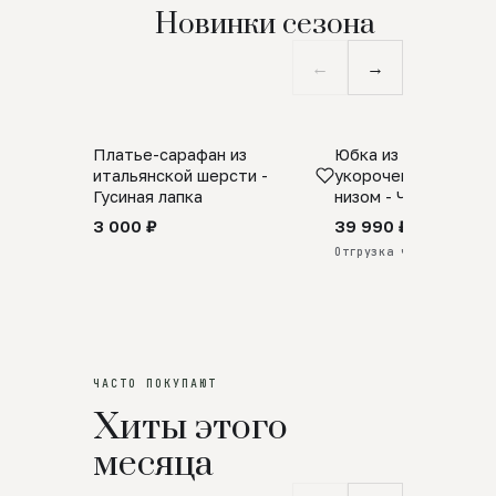
Новинки сезона
←
→
Платье-сарафан из
Юбка из натурально
SALE
ПРЕДЗАКАЗ
итальянской шерсти -
укороченная с аро
Гусиная лапка
низом - Черный
3 000 ₽
39 990 ₽
Отгрузка через 25 дней
ЧАСТО ПОКУПАЮТ
Хиты этого
месяца