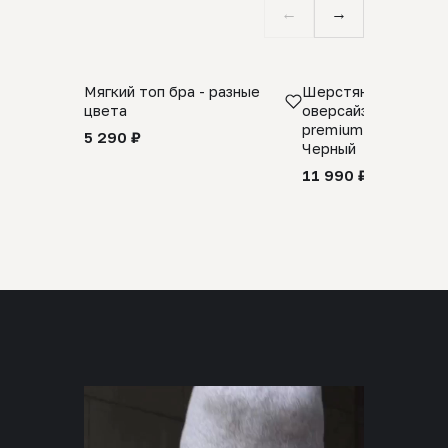
←
→
Мягкий топ бра - разные
Шерстяной свитер
цвета
оверсайз 100% шер
premium merino wool
5 290 ₽
Черный
11 990 ₽