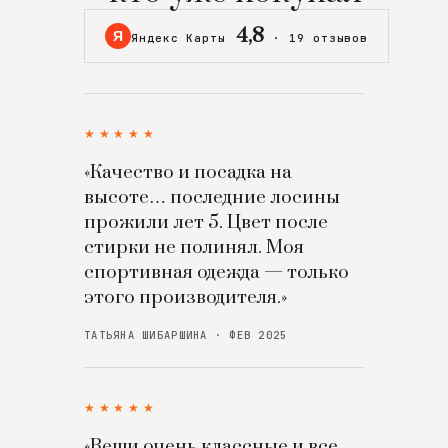
4,8
Я
Яндекс Карты
·
19 отзывов
★★★★★
«Качество и посадка на
высоте… последние лосины
прожили лет 5. Цвет после
стирки не полинял. Моя
спортивная одежда — только
этого производителя.»
ТАТЬЯНА ШИБАРШИНА · ФЕВ 2025
★★★★★
«Вещи очень классные и все