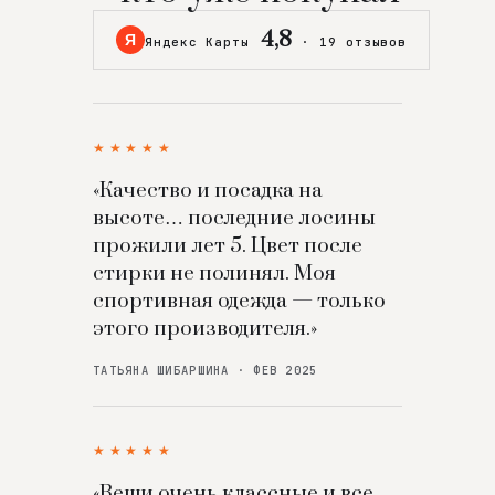
4,8
Я
Яндекс Карты
·
19 отзывов
★★★★★
«Качество и посадка на
высоте… последние лосины
прожили лет 5. Цвет после
стирки не полинял. Моя
спортивная одежда — только
этого производителя.»
ТАТЬЯНА ШИБАРШИНА · ФЕВ 2025
★★★★★
«Вещи очень классные и все