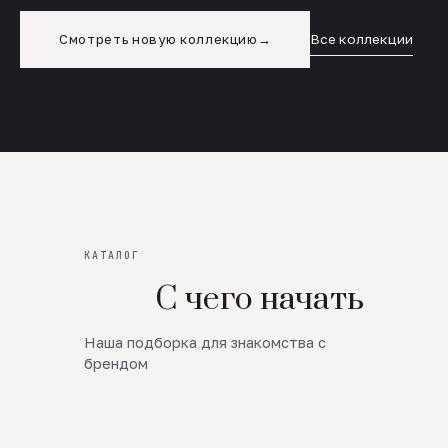
Смотреть новую коллекцию
→
Все коллекции
КАТАЛОГ
С чего начать
Наша подборка для знакомства с
Новинки
брендом
SALE
Премиум Трикотаж
AW 26/27
Юбки и платья
ЦЕНЫ ОТ 1000 РУБЛЕЙ!!!
Верхняя одежда
ШЕРСТЬ ЯГНЕНКА
БУДЬ РОСКОШНА
01
ШЕРСТЬ · КОЖА
05