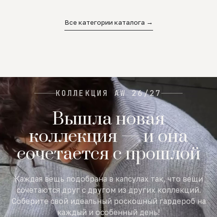
02
03
04
Все категории каталога →
КОЛЛЕКЦИЯ AW 26/27
Вышла новая
коллекция — и она
сочетается с прошлой
Каждая вещь подобрана в капсулах так, что вещи
сочетаются друг с другом из других коллекций.
Соберите свой идеальный роскошный гардероб на
каждый и особенный день!