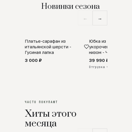
Новинки сезона
←
→
Платье-сарафан из
Юбка из натурально
SALE
ПРЕДЗАКАЗ
итальянской шерсти -
укороченная с аро
Гусиная лапка
низом - Черный
3 000 ₽
39 990 ₽
Отгрузка через 25 дней
ЧАСТО ПОКУПАЮТ
Хиты этого
месяца