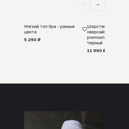
←
→
Мягкий топ бра - разные
Шерстяной свитер
цвета
оверсайз 100% шер
premium merino wool
5 290 ₽
Черный
11 990 ₽