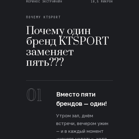
МЕРИНОС ЭКСТРАФАЙН
18,5 МИКРОН
ПОЧЕМУ KTSPORT
Почему один
бренд KTSPORT
заменяет
пять???
01
Вместо пяти
брендов — один!
Утром зал, днём
встречи, вечером ужин
— и в каждый момент
«нечего надеть», хотя