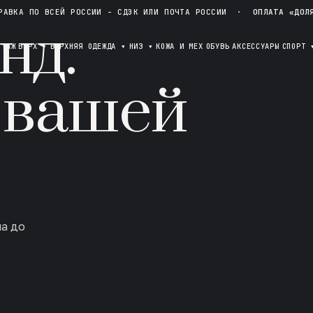
РАВКА ПО ВСЕЙ РОССИИ - СДЭК ИЛИ ПОЧТА РОССИИ
·
ОПЛАТА «ДОЛ
нд.
ОТАЖ
ВЕРХ
▾
ВЕРХНЯЯ ОДЕЖДА
▾
НИЗ
▾
КОЖА И МЕХ
ОБУВЬ
АКСЕССУАРЫ
СПОРТ
 вашей
ла до
в