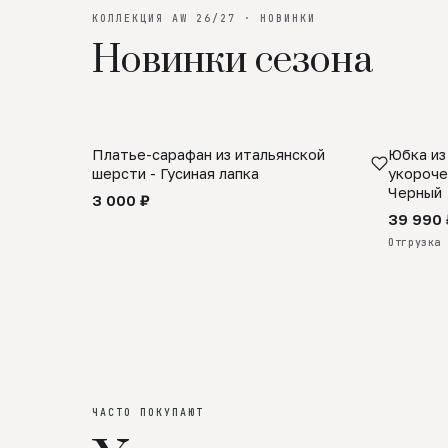
КОЛЛЕКЦИЯ AW 26/27 · НОВИНКИ
Новинки сезона
Платье-сарафан из итальянской
Юбка из
SALE
ПРЕДЗА
шерсти - Гусиная лапка
укороче
Черный
3 000 ₽
39 990 
Отгрузка 
ЧАСТО ПОКУПАЮТ