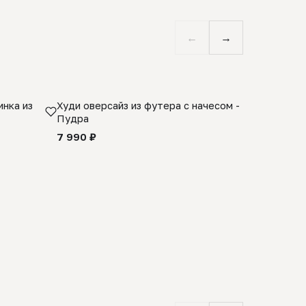
←
→
нка из
Худи оверсайз из футера с начесом -
Косынка 
Пудра
шерсти 1
quality -
7 990 ₽
8 990 ₽