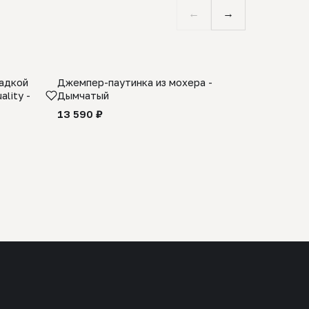
←
→
ладкой
Джемпер-паутинка из мохера -
Limited E
lity -
Дымчатый
из 100% 
черного 
13 590 ₽
27 990 ₽