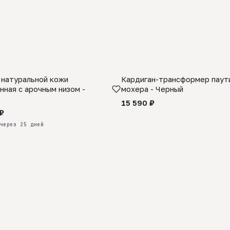
 натуральной кожи
Кардиган-трансформер паути
КАЗ
нная с арочным низом -
мохера - Черный
15 590 ₽
₽
через 25 дней