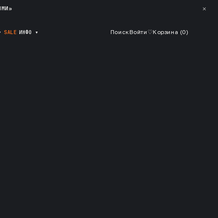
✕
ЯМИ»
▾
SALE
ИНФО
▾
Поиск
Войти
♡
Корзина (
0
)