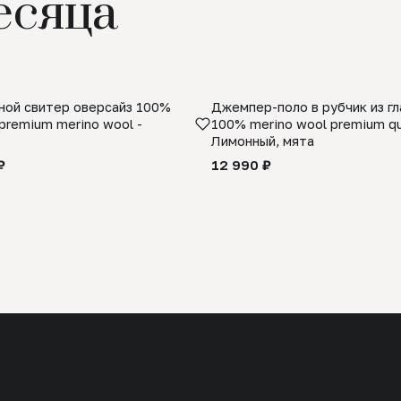
есяца
ой свитер оверсайз 100%
Джемпер-поло в рубчик из г
premium merino wool -
100% merino wool premium qua
Лимонный, мята
₽
12 990 ₽