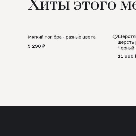
Хиты этого м
Шерстян
Мягкий топ бра - разные цвета
шерсть 
5 290 ₽
Черный
11 990 