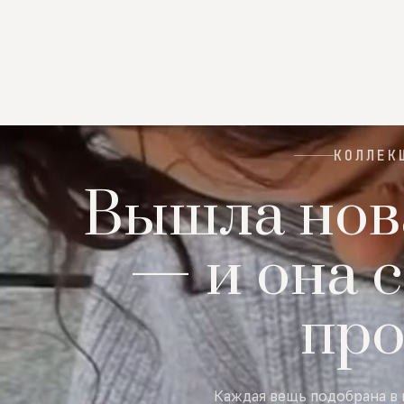
КОЛЛЕК
Вышла нов
— и она с
пр
Каждая вещь подобрана в 