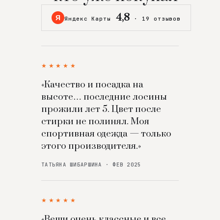
4,8
Я
Яндекс Карты
·
19 отзывов
★★★★★
«Качество и посадка на
высоте… последние лосины
прожили лет 5. Цвет после
стирки не полинял. Моя
спортивная одежда — только
этого производителя.»
ТАТЬЯНА ШИБАРШИНА · ФЕВ 2025
★★★★★
«Вещи очень классные и все