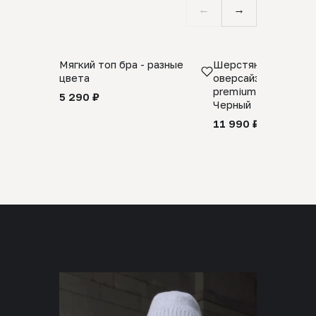
←
→
Мягкий топ бра - разные
Шерстяной свитер
цвета
оверсайз 100% шер
premium merino wool
5 290 ₽
Черный
11 990 ₽