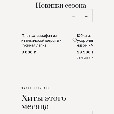
Новинки сезона
←
→
Платье-сарафан из
Юбка из натурально
SALE
ПРЕДЗАКАЗ
итальянской шерсти -
укороченная с аро
Гусиная лапка
низом - Черный
3 000 ₽
39 990 ₽
Отгрузка через 25 дней
ЧАСТО ПОКУПАЮТ
Хиты этого
месяца