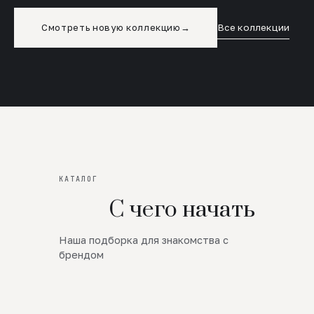
Смотреть новую коллекцию
→
Все коллекции
КАТАЛОГ
С чего начать
Наша подборка для знакомства с
Новинки
брендом
SALE
Премиум Трикотаж
AW 26/27
Юбки и платья
ЦЕНЫ ОТ 1000 РУБЛЕЙ!!!
Верхняя одежда
ШЕРСТЬ ЯГНЕНКА
БУДЬ РОСКОШНА
01
ШЕРСТЬ · КОЖА
05