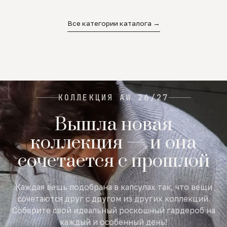
02
03
04
Все категории каталога →
КОЛЛЕКЦИЯ AW 26/27
Вышла новая
коллекция — и она
сочетается с прошлой
Каждая вещь подобрана в капсулах так, что вещи
сочетаются друг с другом из других коллекций.
Соберите свой идеальный роскошный гардероб на
каждый и особенный день!