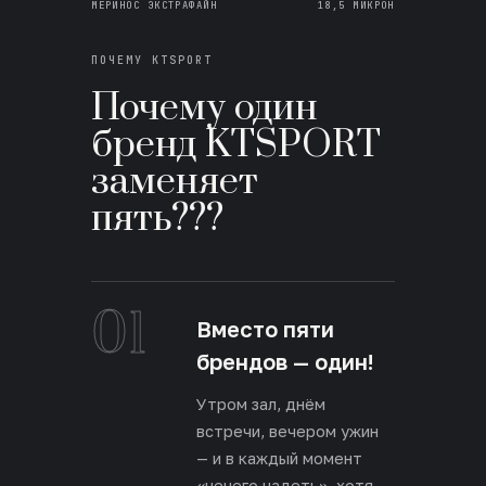
МЕРИНОС ЭКСТРАФАЙН
18,5 МИКРОН
ПОЧЕМУ KTSPORT
Почему один
бренд KTSPORT
заменяет
пять???
01
Вместо пяти
брендов — один!
Утром зал, днём
встречи, вечером ужин
— и в каждый момент
«нечего надеть», хотя