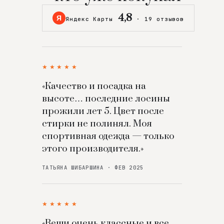
4,8
Я
Яндекс Карты
·
19 отзывов
★★★★★
«Качество и посадка на
высоте… последние лосины
прожили лет 5. Цвет после
стирки не полинял. Моя
спортивная одежда — только
этого производителя.»
ТАТЬЯНА ШИБАРШИНА · ФЕВ 2025
★★★★★
«Вещи очень классные и все