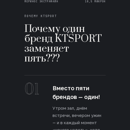
МЕРИНОС ЭКСТРАФАЙН
18,5 МИКРОН
ПОЧЕМУ KTSPORT
Почему один
бренд KTSPORT
заменяет
пять???
01
Вместо пяти
брендов — один!
Утром зал, днём
встречи, вечером ужин
— и в каждый момент
«нечего надеть», хотя