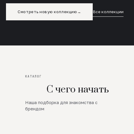
Смотреть новую коллекцию
→
Все коллекции
КАТАЛОГ
С чего начать
Наша подборка для знакомства с
Новинки
брендом
SALE
Премиум Трикотаж
AW 26/27
Юбки и платья
ЦЕНЫ ОТ 1000 РУБЛЕЙ!!!
Верхняя одежда
ШЕРСТЬ ЯГНЕНКА
БУДЬ РОСКОШНА
01
ШЕРСТЬ · КОЖА
05