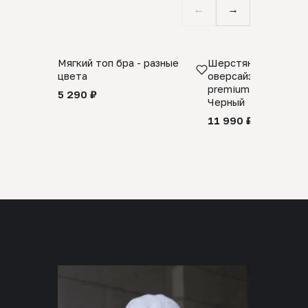
←
→
Мягкий топ бра - разные
Шерстяной свитер
цвета
оверсайз 100% шер
premium merino wool
5 290 ₽
Черный
11 990 ₽