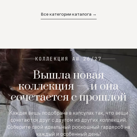
02
03
04
Все категории каталога →
КОЛЛЕКЦИЯ AW 26/27
Вышла новая
коллекция — и она
сочетается с прошлой
Каждая вещь подобрана в капсулах так, что вещи
сочетаются друг с другом из других коллекций.
Соберите свой идеальный роскошный гардероб на
каждый и особенный день!