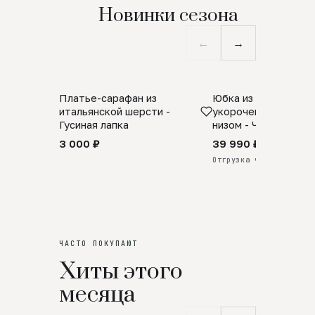
Новинки сезона
←
→
Платье-сарафан из
Юбка из натурально
SALE
ПРЕДЗАКАЗ
итальянской шерсти -
укороченная с аро
Гусиная лапка
низом - Черный
3 000 ₽
39 990 ₽
Отгрузка через 25 дней
ЧАСТО ПОКУПАЮТ
Хиты этого
месяца