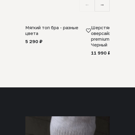
←
→
Мягкий топ бра - разные
Шерстяной свитер
цвета
оверсайз 100% шер
premium merino wool
5 290 ₽
Черный
11 990 ₽