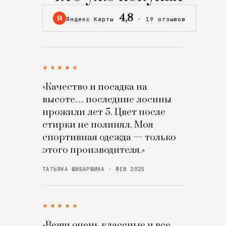
4,8
Я
Яндекс Карты
·
19 отзывов
★★★★★
«Качество и посадка на
высоте… последние лосины
прожили лет 5. Цвет после
стирки не полинял. Моя
спортивная одежда — только
этого производителя.»
ТАТЬЯНА ШИБАРШИНА · ФЕВ 2025
★★★★★
«Вещи очень классные и все