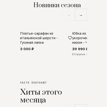
Новинки сезона
←
→
Платье-сарафан из
Юбка из натурально
SALE
ПРЕДЗАКАЗ
итальянской шерсти -
укороченная с аро
Гусиная лапка
низом - Черный
3 000 ₽
39 990 ₽
Отгрузка через 25 дней
ЧАСТО ПОКУПАЮТ
Хиты этого
месяца