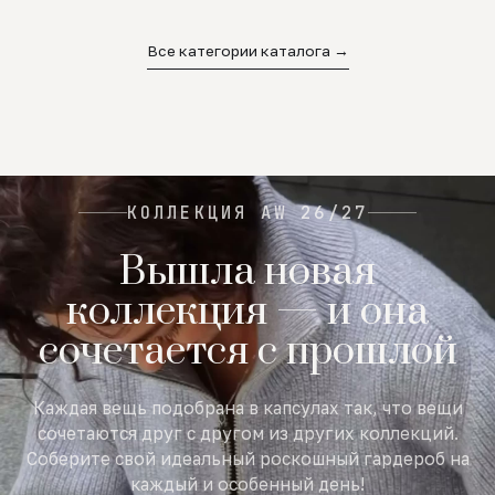
02
03
04
Все категории каталога →
КОЛЛЕКЦИЯ AW 26/27
Вышла новая
коллекция — и она
сочетается с прошлой
Каждая вещь подобрана в капсулах так, что вещи
сочетаются друг с другом из других коллекций.
Соберите свой идеальный роскошный гардероб на
каждый и особенный день!