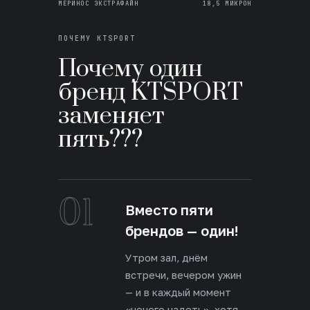
МЕРИНОС ЭКСТРАФАЙН
18,5 МИКРОН
ПОЧЕМУ KTSPORT
Почему один
бренд KTSPORT
заменяет
пять???
01
Вместо пяти
брендов — один!
Утром зал, днём
встречи, вечером ужин
— и в каждый момент
«нечего надеть», хотя