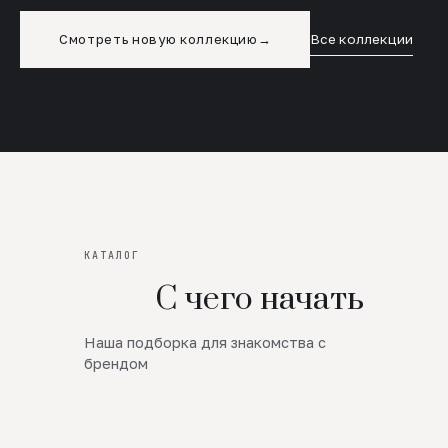
Смотреть новую коллекцию
→
Все коллекции
КАТАЛОГ
С чего начать
Наша подборка для знакомства с
Новинки
брендом
SALE
Премиум Трикотаж
AW 26/27
Юбки и платья
ЦЕНЫ ОТ 1000 РУБЛЕЙ!!!
Верхняя одежда
ШЕРСТЬ ЯГНЕНКА
БУДЬ РОСКОШНА
01
ШЕРСТЬ · КОЖА
05