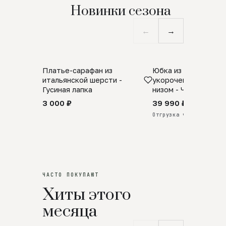
Новинки сезона
←
→
Платье-сарафан из
Юбка из натурально
SALE
ПРЕДЗАКАЗ
итальянской шерсти -
укороченная с аро
Гусиная лапка
низом - Черный
3 000 ₽
39 990 ₽
Отгрузка через 25 дней
ЧАСТО ПОКУПАЮТ
Хиты этого
месяца