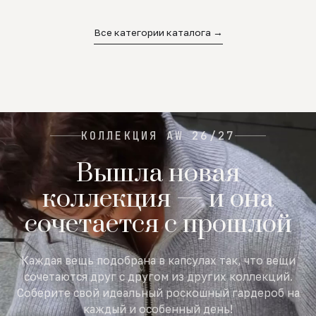
02
03
04
Все категории каталога →
КОЛЛЕКЦИЯ AW 26/27
Вышла новая
коллекция — и она
сочетается с прошлой
Каждая вещь подобрана в капсулах так, что вещи
сочетаются друг с другом из других коллекций.
Соберите свой идеальный роскошный гардероб на
каждый и особенный день!