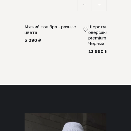
←
→
Мягкий топ бра - разные
Шерстяной свитер
цвета
оверсайз 100% шер
premium merino wool
5 290 ₽
Черный
11 990 ₽