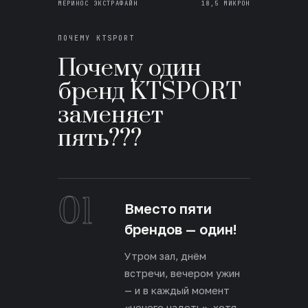
МЕРИНОС ЭКСТРАФАЙН
18,5 МИКРОН
ПОЧЕМУ KTSPORT
Почему один
бренд KTSPORT
заменяет
пять???
01
Вместо пяти
брендов — один!
Утром зал, днём
встречи, вечером ужин
— и в каждый момент
«нечего надеть», хотя