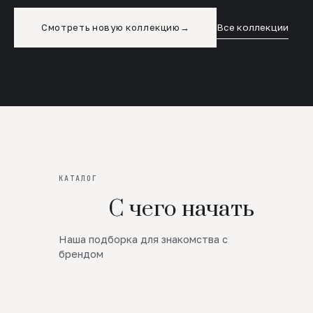
Смотреть новую коллекцию
→
Все коллекции
КАТАЛОГ
С чего начать
Наша подборка для знакомства с
Новинки
брендом
SALE
Премиум Трикотаж
AW 26/27
Юбки и платья
ЦЕНЫ ОТ 1000 РУБЛЕЙ!!!
Верхняя одежда
ШЕРСТЬ ЯГНЕНКА
БУДЬ РОСКОШНА
01
ШЕРСТЬ · КОЖА
05