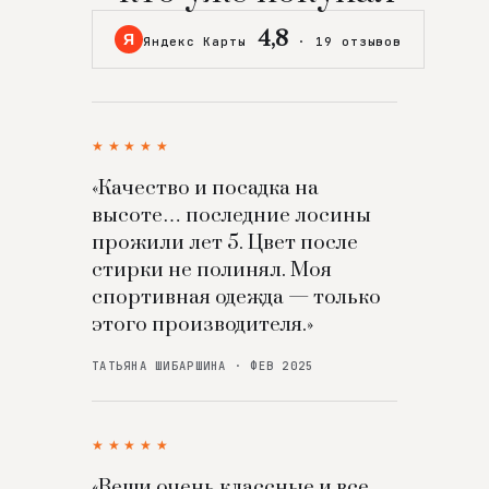
4,8
Я
Яндекс Карты
·
19 отзывов
★★★★★
«Качество и посадка на
высоте… последние лосины
прожили лет 5. Цвет после
стирки не полинял. Моя
спортивная одежда — только
этого производителя.»
ТАТЬЯНА ШИБАРШИНА · ФЕВ 2025
★★★★★
«Вещи очень классные и все