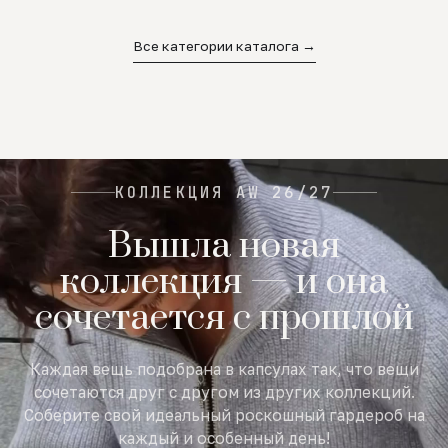
02
03
04
Все категории каталога →
КОЛЛЕКЦИЯ AW 26/27
Вышла новая
коллекция — и она
сочетается с прошлой
Каждая вещь подобрана в капсулах так, что вещи
сочетаются друг с другом из других коллекций.
Соберите свой идеальный роскошный гардероб на
каждый и особенный день!