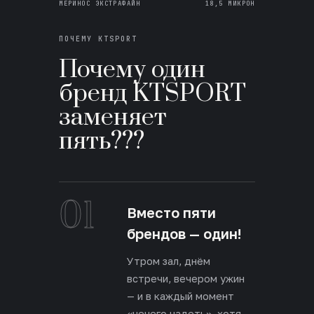
МЕРИНОС ЭКСТРАФАЙН
18,5 МИКРОН
ПОЧЕМУ KTSPORT
Почему один
бренд KTSPORT
заменяет
пять???
01
Вместо пяти
брендов — один!
Утром зал, днём
встречи, вечером ужин
— и в каждый момент
«нечего надеть», хотя