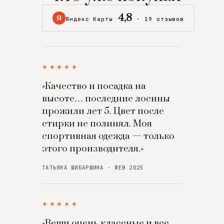
4,8
Я
Яндекс Карты
·
19 отзывов
★★★★★
«Качество и посадка на
высоте… последние лосины
прожили лет 5. Цвет после
стирки не полинял. Моя
спортивная одежда — только
этого производителя.»
ТАТЬЯНА ШИБАРШИНА · ФЕВ 2025
★★★★★
«Вещи очень классные и все