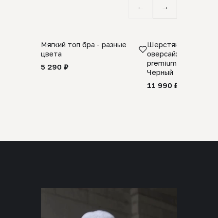
←
→
Мягкий топ бра - разные
Шерстяной свитер
цвета
оверсайз 100% шер
premium merino wool
5 290 ₽
Черный
11 990 ₽