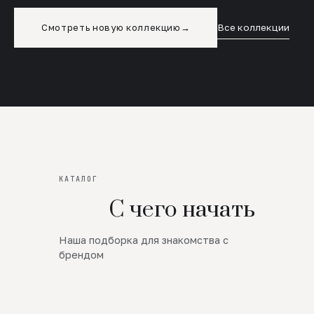
Смотреть новую коллекцию
→
Все коллекции
КАТАЛОГ
С чего начать
Наша подборка для знакомства с
Новинки
брендом
SALE
Премиум Трикотаж
AW 26/27
Юбки и платья
ЦЕНЫ ОТ 1000 РУБЛЕЙ!!!
Верхняя одежда
ШЕРСТЬ ЯГНЕНКА
БУДЬ РОСКОШНА
01
ШЕРСТЬ · КОЖА
05