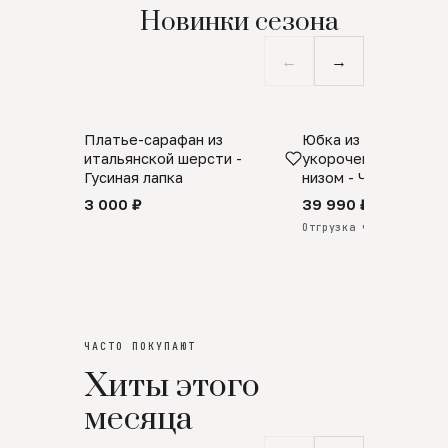
Новинки сезона
←
→
Платье-сарафан из
Юбка из натурально
SALE
ПРЕДЗАКАЗ
итальянской шерсти -
укороченная с аро
Гусиная лапка
низом - Черный
3 000 ₽
39 990 ₽
Отгрузка через 25 дней
ЧАСТО ПОКУПАЮТ
Хиты этого
месяца