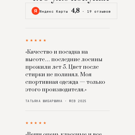
4,8
Я
Яндекс Карты
·
19 отзывов
★★★★★
«Качество и посадка на
высоте… последние лосины
прожили лет 5. Цвет после
стирки не полинял. Моя
спортивная одежда — только
этого производителя.»
ТАТЬЯНА ШИБАРШИНА · ФЕВ 2025
★★★★★
«Вещи очень классные и все