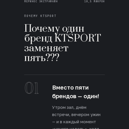
МЕРИНОС ЭКСТРАФАЙН
18,5 МИКРОН
ПОЧЕМУ KTSPORT
Почему один
бренд KTSPORT
заменяет
пять???
01
Вместо пяти
брендов — один!
Утром зал, днём
встречи, вечером ужин
— и в каждый момент
«нечего надеть», хотя