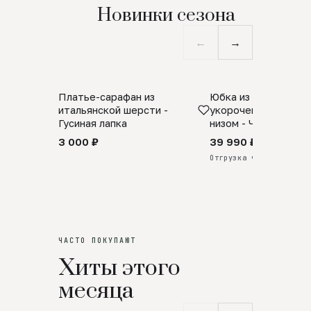
Новинки сезона
←
→
Платье-сарафан из
Юбка из натурально
SALE
ПРЕДЗАКАЗ
итальянской шерсти -
укороченная с аро
Гусиная лапка
низом - Черный
3 000 ₽
39 990 ₽
Отгрузка через 25 дней
ЧАСТО ПОКУПАЮТ
Хиты этого
месяца