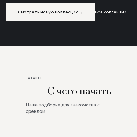
Смотреть новую коллекцию
→
Все коллекции
КАТАЛОГ
С чего начать
Наша подборка для знакомства с
Новинки
брендом
SALE
Премиум Трикотаж
AW 26/27
Юбки и платья
ЦЕНЫ ОТ 1000 РУБЛЕЙ!!!
Верхняя одежда
ШЕРСТЬ ЯГНЕНКА
БУДЬ РОСКОШНА
01
ШЕРСТЬ · КОЖА
05