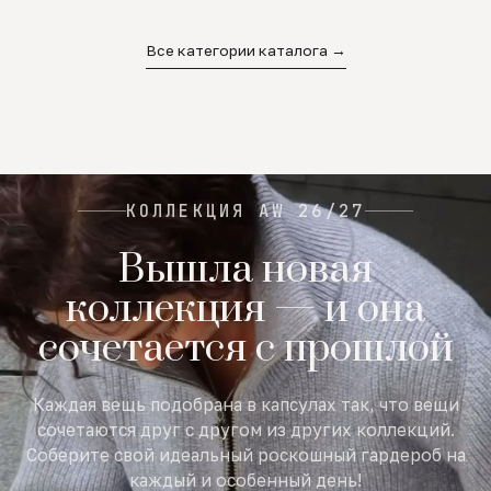
02
03
04
Все категории каталога →
КОЛЛЕКЦИЯ AW 26/27
Вышла новая
коллекция — и она
сочетается с прошлой
Каждая вещь подобрана в капсулах так, что вещи
сочетаются друг с другом из других коллекций.
Соберите свой идеальный роскошный гардероб на
каждый и особенный день!