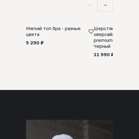
←
→
Мягкий топ бра - разные
Шерстяной свитер
цвета
оверсайз 100% шер
premium merino wool
5 290 ₽
Черный
11 990 ₽