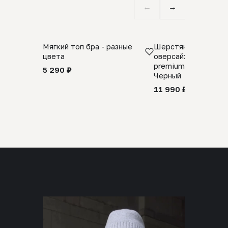
←
→
Мягкий топ бра - разные
Шерстяной свитер
цвета
оверсайз 100% шер
premium merino wool
5 290 ₽
Черный
11 990 ₽