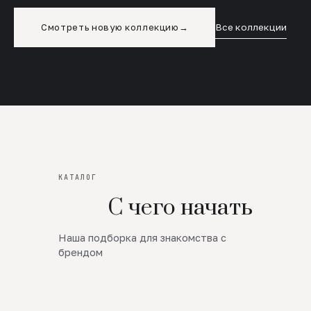
Смотреть новую коллекцию
→
Все коллекции
КАТАЛОГ
С чего начать
Наша подборка для знакомства с
Новинки
брендом
SALE
Премиум Трикотаж
AW 26/27
Юбки и платья
ЦЕНЫ ОТ 1000 РУБЛЕЙ!!!
Верхняя одежда
ШЕРСТЬ ЯГНЕНКА
БУДЬ РОСКОШНА
01
ШЕРСТЬ · КОЖА
05