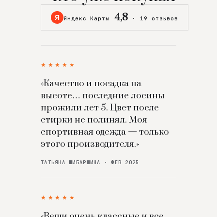
4,8
Я
Яндекс Карты
·
19 отзывов
★★★★★
«Качество и посадка на
высоте… последние лосины
прожили лет 5. Цвет после
стирки не полинял. Моя
спортивная одежда — только
этого производителя.»
ТАТЬЯНА ШИБАРШИНА · ФЕВ 2025
★★★★★
«Вещи очень классные и все