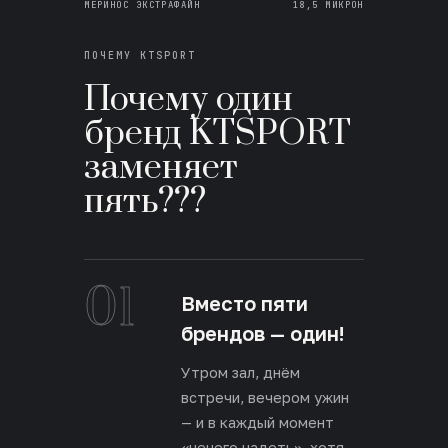
МЕРИНОС ЭКСТРАФАЙН
18,5 МИКРОН
ПОЧЕМУ KTSPORT
Почему один
бренд KTSPORT
заменяет
пять???
01
Вместо пяти
брендов — один!
Утром зал, днём
встречи, вечером ужин
— и в каждый момент
«нечего надеть», хотя