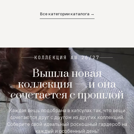
02
03
04
Все категории каталога →
КОЛЛЕКЦИЯ AW 26/27
Вышла новая
коллекция — и она
сочетается с прошлой
Каждая вещь подобрана в капсулах так, что вещи
сочетаются друг с другом из других коллекций.
Соберите свой идеальный роскошный гардероб на
каждый и особенный день!