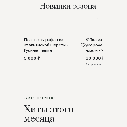
Новинки сезона
←
→
Платье-сарафан из
Юбка из натурально
SALE
ПРЕДЗАКАЗ
итальянской шерсти -
укороченная с аро
Гусиная лапка
низом - Черный
3 000 ₽
39 990 ₽
Отгрузка через 25 дней
ЧАСТО ПОКУПАЮТ
Хиты этого
месяца