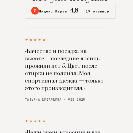
4,8
Я
Яндекс Карты
·
19 отзывов
★★★★★
«Качество и посадка на
высоте… последние лосины
прожили лет 5. Цвет после
стирки не полинял. Моя
спортивная одежда — только
этого производителя.»
ТАТЬЯНА ШИБАРШИНА · ФЕВ 2025
★★★★★
«Вещи очень классные и все