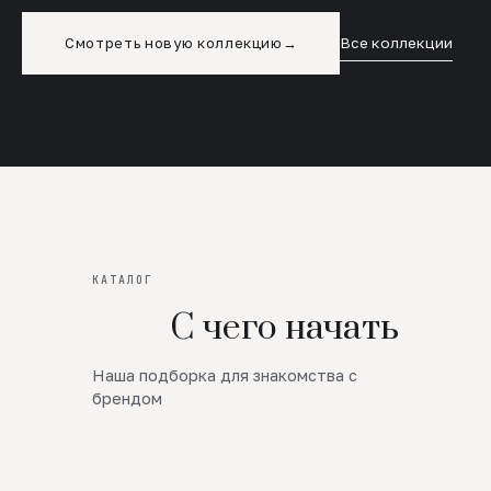
Смотреть новую коллекцию
→
Все коллекции
КАТАЛОГ
С чего начать
Наша подборка для знакомства с
Новинки
брендом
SALE
Премиум Трикотаж
AW 26/27
Юбки и платья
ЦЕНЫ ОТ 1000 РУБЛЕЙ!!!
Верхняя одежда
ШЕРСТЬ ЯГНЕНКА
БУДЬ РОСКОШНА
01
ШЕРСТЬ · КОЖА
05