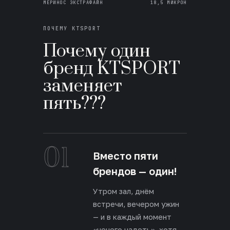
МЕРИНОС ЭКСТРАФАЙН
18,5 МИКРОН
ПОЧЕМУ KTSPORT
Почему один
бренд KTSPORT
заменяет
пять???
01
Вместо пяти
брендов — один!
Утром зал, днём
встречи, вечером ужин
— и в каждый момент
«нечего надеть», хотя