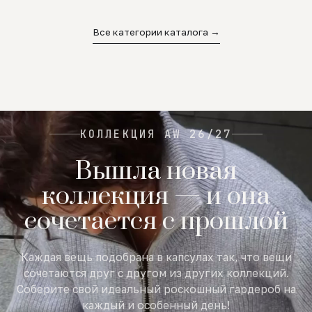
02
03
04
Все категории каталога →
КОЛЛЕКЦИЯ AW 26/27
Вышла новая
коллекция — и она
сочетается с прошлой
Каждая вещь подобрана в капсулах так, что вещи
сочетаются друг с другом из других коллекций.
Соберите свой идеальный роскошный гардероб на
каждый и особенный день!