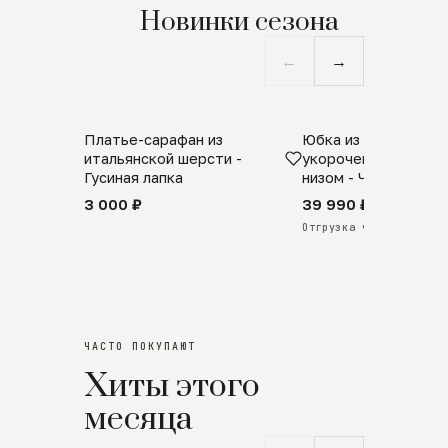
Новинки сезона
←
→
Платье-сарафан из
Юбка из натурально
SALE
ПРЕДЗАКАЗ
итальянской шерсти -
укороченная с аро
Гусиная лапка
низом - Черный
3 000 ₽
39 990 ₽
Отгрузка через 25 дней
ЧАСТО ПОКУПАЮТ
Хиты этого
месяца