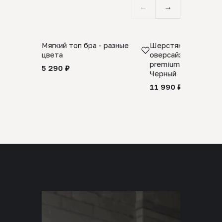
←
→
Мягкий топ бра - разные
Шерстяной свитер
цвета
оверсайз 100% шер
premium merino wool
5 290 ₽
Черный
11 990 ₽