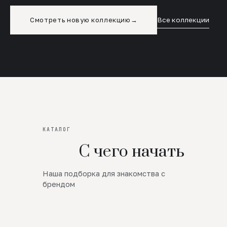
Смотреть новую коллекцию
→
Все коллекции
КАТАЛОГ
С чего начать
Наша подборка для знакомства с
Новинки
брендом
SALE
Премиум Трикотаж
AW 26/27
Юбки и платья
ЦЕНЫ ОТ 1000 РУБЛЕЙ!!!
Верхняя одежда
ШЕРСТЬ ЯГНЕНКА
БУДЬ РОСКОШНА
01
ШЕРСТЬ · КОЖА
05