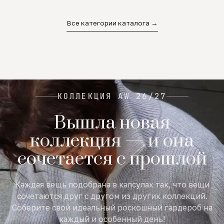
02
03
04
Все категории каталога →
КОЛЛЕКЦИЯ AW 26/27
Вышла новая
коллекция — и она
сочетается с прошлой
Каждая вещь подобрана в капсулах так, что вещи
сочетаются друг с другом из других коллекций.
Соберите свой идеальный роскошный гардероб на
каждый и особенный день!