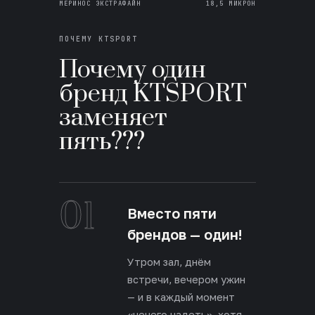
МЕРИНОС ЭКСТРАФАЙН
18,5 МИКРОН
ПОЧЕМУ KTSPORT
Почему один
бренд KTSPORT
заменяет
пять???
01
Вместо пяти
брендов — один!
Утром зал, днём
встречи, вечером ужин
— и в каждый момент
«нечего надеть», хотя