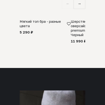
←
→
Мягкий топ бра - разные
Шерстяной свитер
цвета
оверсайз 100% шер
premium merino wool
5 290 ₽
Черный
11 990 ₽