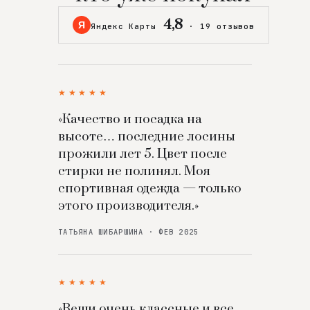
4,8
Я
Яндекс Карты
·
19 отзывов
★★★★★
«Качество и посадка на
высоте… последние лосины
прожили лет 5. Цвет после
стирки не полинял. Моя
спортивная одежда — только
этого производителя.»
ТАТЬЯНА ШИБАРШИНА · ФЕВ 2025
★★★★★
«Вещи очень классные и все