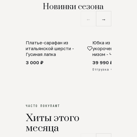
Новинки сезона
←
→
Платье-сарафан из
Юбка из натурально
SALE
ПРЕДЗАКАЗ
итальянской шерсти -
укороченная с аро
Гусиная лапка
низом - Черный
3 000 ₽
39 990 ₽
Отгрузка через 25 дней
ЧАСТО ПОКУПАЮТ
Хиты этого
месяца