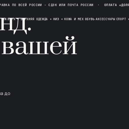
РАВКА ПО ВСЕЙ РОССИИ - СДЭК ИЛИ ПОЧТА РОССИИ
·
ОПЛАТА «ДОЛ
нд.
ОТАЖ
ВЕРХ
▾
ВЕРХНЯЯ ОДЕЖДА
▾
НИЗ
▾
КОЖА И МЕХ
ОБУВЬ
АКСЕССУАРЫ
СПОРТ
 вашей
ла до
в