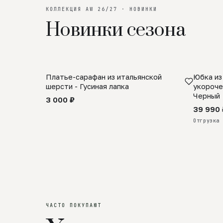
КОЛЛЕКЦИЯ AW 26/27 · НОВИНКИ
Новинки сезона
Платье-сарафан из итальянской
Юбка из
SALE
ПРЕДЗА
шерсти - Гусиная лапка
укороче
Черный
3 000 ₽
39 990 
Отгрузка 
ЧАСТО ПОКУПАЮТ