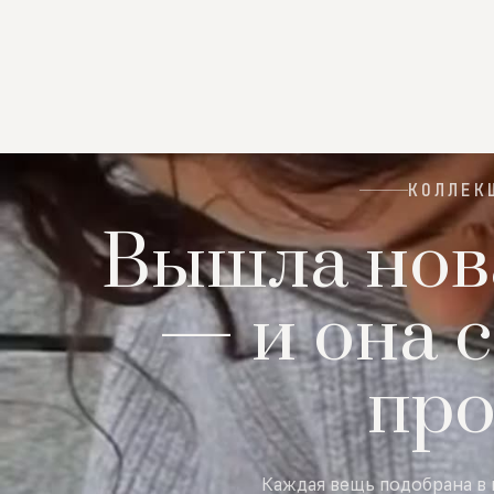
КОЛЛЕК
Вышла нов
— и она с
пр
Каждая вещь подобрана в 