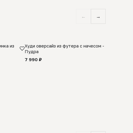
←
→
нка из
Худи оверсайз из футера с начесом -
Косынка 
Пудра
шерсти 1
quality -
7 990 ₽
8 990 ₽