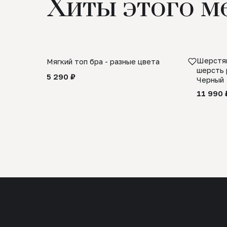
Хиты этого м
Шерстян
Мягкий топ бра - разные цвета
шерсть 
5 290 ₽
Черный
11 990 