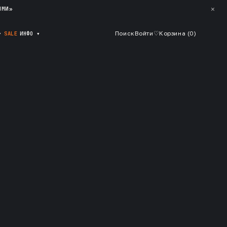
✕
ЯМИ»
▾
SALE
ИНФО
▾
Поиск
Войти
♡
Корзина (
0
)