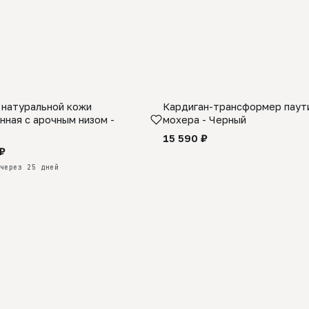
 натуральной кожи
Кардиган-трансформер паути
КАЗ
нная с арочным низом -
мохера - Черный
15 590 ₽
₽
через 25 дней