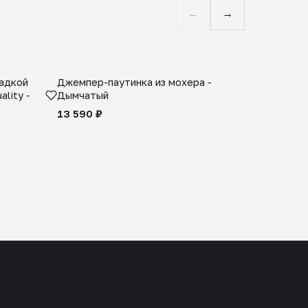
←
→
ладкой
Джемпер-паутинка из мохера -
Limited E
lity -
Дымчатый
из 100% 
черного 
13 590 ₽
27 990 ₽