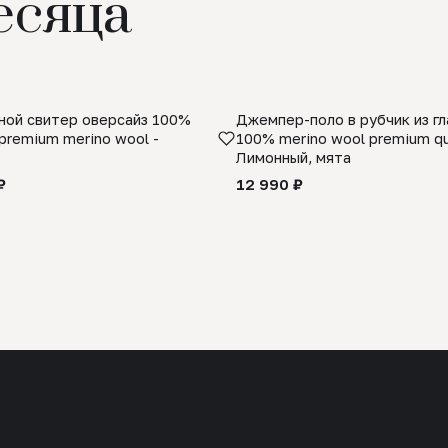
есяца
ой свитер оверсайз 100%
Джемпер-поло в рубчик из г
premium merino wool -
100% merino wool premium qua
Лимонный, мята
₽
12 990 ₽