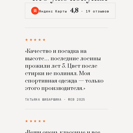
4,8
Я
Яндекс Карты
·
19 отзывов
★★★★★
«Качество и посадка на
высоте… последние лосины
прожили лет 5. Цвет после
стирки не полинял. Моя
спортивная одежда — только
этого производителя.»
ТАТЬЯНА ШИБАРШИНА · ФЕВ 2025
★★★★★
«Вещи очень классные и все