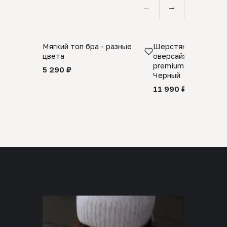
←
→
Мягкий топ бра - разные
Шерстяной свитер
цвета
оверсайз 100% шер
premium merino wool
5 290 ₽
Черный
11 990 ₽