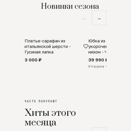
Новинки сезона
←
→
Платье-сарафан из
Юбка из натурально
SALE
ПРЕДЗАКАЗ
итальянской шерсти -
укороченная с аро
Гусиная лапка
низом - Черный
3 000 ₽
39 990 ₽
Отгрузка через 25 дней
ЧАСТО ПОКУПАЮТ
Хиты этого
месяца