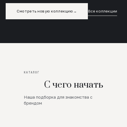
Смотреть новую коллекцию
→
Все коллекции
КАТАЛОГ
С чего начать
Наша подборка для знакомства с
Новинки
брендом
SALE
Премиум Трикотаж
AW 26/27
Юбки и платья
ЦЕНЫ ОТ 1000 РУБЛЕЙ!!!
Верхняя одежда
ШЕРСТЬ ЯГНЕНКА
БУДЬ РОСКОШНА
01
ШЕРСТЬ · КОЖА
05