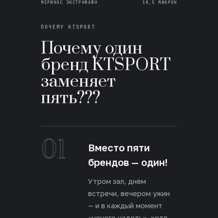
МЕРИНОС ЭКСТРАФАЙН
18,5 МИКРОН
ПОЧЕМУ KTSPORT
Почему один
бренд KTSPORT
заменяет
пять???
01
Вместо пяти
брендов — один!
Утром зал, днём
встречи, вечером ужин
— и в каждый момент
«нечего надеть», хотя