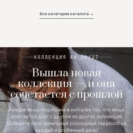
02
03
04
Все категории каталога →
КОЛЛЕКЦИЯ AW 26/27
Вышла новая
коллекция — и она
сочетается с прошлой
Каждая вещь подобрана в капсулах так, что вещи
сочетаются друг с другом из других коллекций.
Соберите свой идеальный роскошный гардероб на
каждый и особенный день!