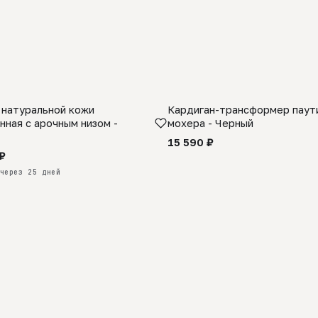
 натуральной кожи
Кардиган-трансформер паути
КАЗ
нная с арочным низом -
мохера - Черный
15 590 ₽
₽
через 25 дней