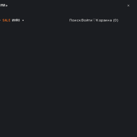
✕
ЯМИ»
▾
SALE
ИНФО
▾
Поиск
Войти
♡
Корзина (
0
)