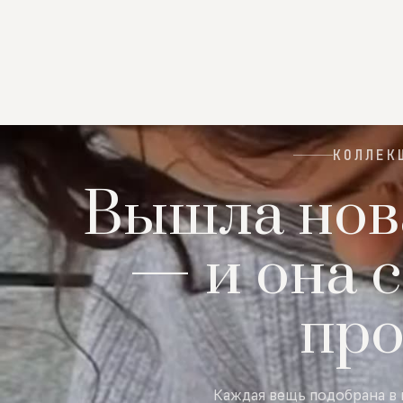
КОЛЛЕК
Вышла нов
— и она с
пр
Каждая вещь подобрана в 