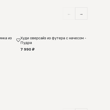
←
→
нка из
Худи оверсайз из футера с начесом -
Косынка 
Пудра
шерсти 1
quality -
7 990 ₽
8 990 ₽