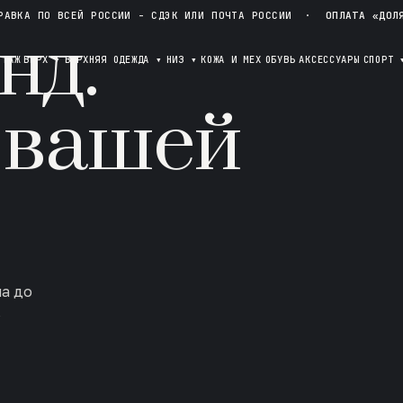
РАВКА ПО ВСЕЙ РОССИИ - СДЭК ИЛИ ПОЧТА РОССИИ
·
ОПЛАТА «ДОЛ
нд.
ОТАЖ
ВЕРХ
▾
ВЕРХНЯЯ ОДЕЖДА
▾
НИЗ
▾
КОЖА И МЕХ
ОБУВЬ
АКСЕССУАРЫ
СПОРТ
 вашей
ла до
в