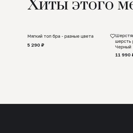
Хиты этого м
Шерстян
Мягкий топ бра - разные цвета
шерсть 
5 290 ₽
Черный
11 990 