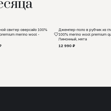
есяца
ой свитер оверсайз 100%
Джемпер-поло в рубчик из г
premium merino wool -
100% merino wool premium qua
Лимонный, мята
₽
12 990 ₽