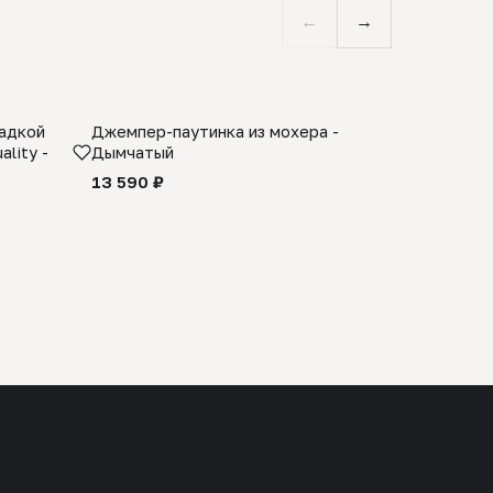
←
→
ладкой
Джемпер-паутинка из мохера -
Limited E
lity -
Дымчатый
из 100% 
черного 
13 590 ₽
27 990 ₽