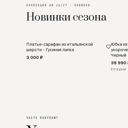
КОЛЛЕКЦИЯ AW 26/27 · НОВИНКИ
Новинки сезона
Платье-сарафан из итальянской
Юбка из
SALE
ПРЕДЗА
шерсти - Гусиная лапка
укороче
Черный
3 000 ₽
39 990 
Отгрузка 
ЧАСТО ПОКУПАЮТ