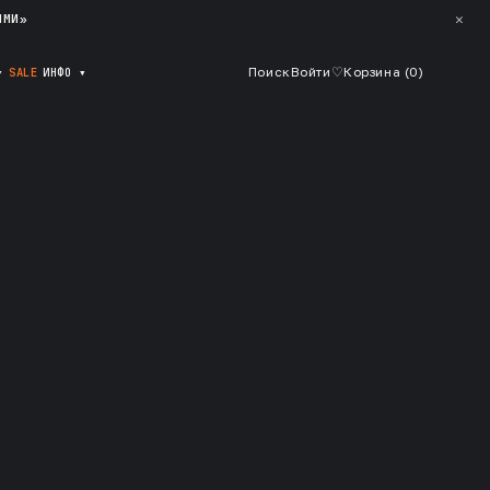
✕
ЯМИ»
▾
SALE
ИНФО
▾
Поиск
Войти
♡
Корзина (
0
)