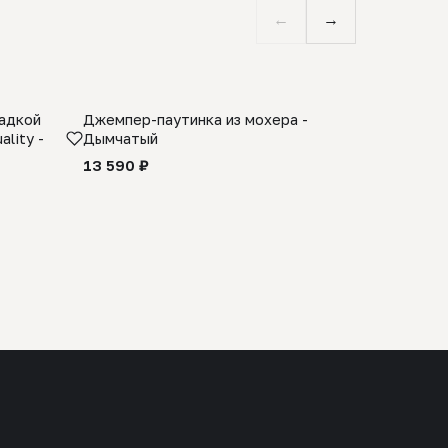
←
→
ладкой
Джемпер-паутинка из мохера -
Limited E
lity -
Дымчатый
из 100% 
черного 
13 590 ₽
27 990 ₽