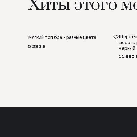
Хиты этого м
Шерстян
Мягкий топ бра - разные цвета
шерсть 
5 290 ₽
Черный
11 990 