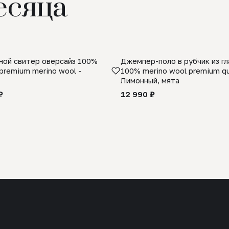
есяца
ой свитер оверсайз 100%
Джемпер-поло в рубчик из г
premium merino wool -
100% merino wool premium qua
Лимонный, мята
₽
12 990 ₽