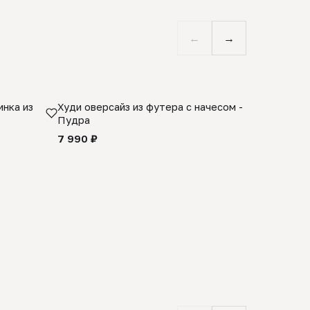
←
→
нка из
Худи оверсайз из футера с начесом -
Косынка 
Пудра
шерсти 1
quality -
7 990 ₽
8 990 ₽