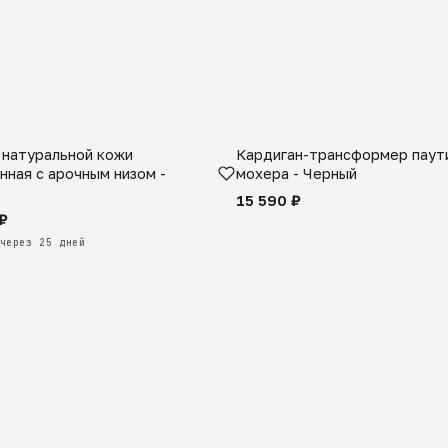
 натуральной кожи
Кардиган-трансформер паути
КАЗ
нная с арочным низом -
мохера - Черный
15 590 ₽
₽
через 25 дней