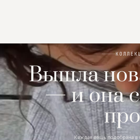
КОЛЛЕК
Вышла нов
— и она с
пр
Каждая вещь подобрана в 