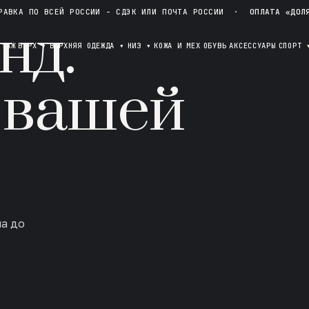
РАВКА ПО ВСЕЙ РОССИИ - СДЭК ИЛИ ПОЧТА РОССИИ
·
ОПЛАТА «ДОЛ
нд.
ОТАЖ
ВЕРХ
▾
ВЕРХНЯЯ ОДЕЖДА
▾
НИЗ
▾
КОЖА И МЕХ
ОБУВЬ
АКСЕССУАРЫ
СПОРТ
 вашей
ла до
в