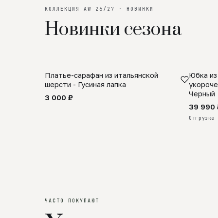
КОЛЛЕКЦИЯ AW 26/27 · НОВИНКИ
Новинки сезона
Платье-сарафан из итальянской
Юбка из
SALE
ПРЕДЗА
шерсти - Гусиная лапка
укороче
Черный
3 000 ₽
39 990 
Отгрузка 
ЧАСТО ПОКУПАЮТ