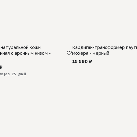
 натуральной кожи
Кардиган-трансформер паути
КАЗ
нная с арочным низом -
мохера - Черный
15 590 ₽
₽
через 25 дней