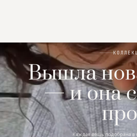
КОЛЛЕК
Вышла нов
— и она с
пр
Каждая вещь подобрана в 