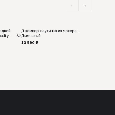
←
→
ладкой
Джемпер-паутинка из мохера -
Limited E
lity -
Дымчатый
из 100% 
черного 
13 590 ₽
27 990 ₽