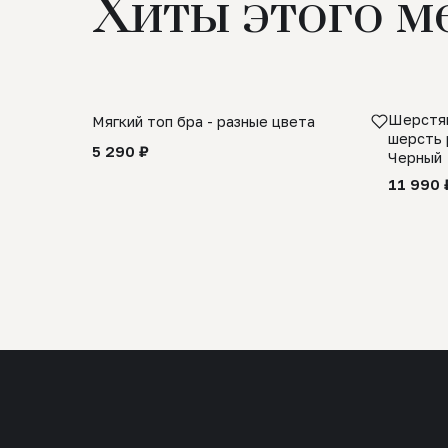
Хиты этого м
Шерстян
Мягкий топ бра - разные цвета
шерсть 
5 290 ₽
Черный
11 990 