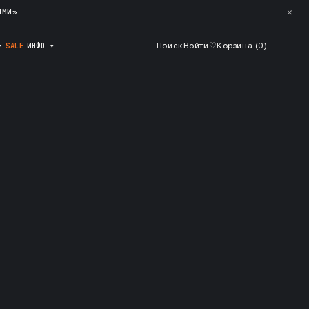
✕
ЯМИ»
▾
SALE
ИНФО
▾
Поиск
Войти
♡
Корзина (
0
)