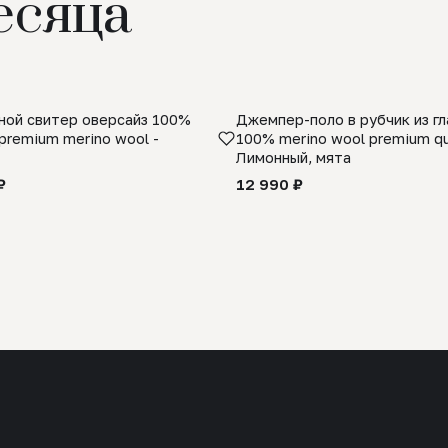
есяца
ой свитер оверсайз 100%
Джемпер-поло в рубчик из г
premium merino wool -
100% merino wool premium qua
Лимонный, мята
₽
12 990 ₽