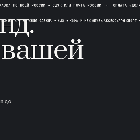
РАВКА ПО ВСЕЙ РОССИИ - СДЭК ИЛИ ПОЧТА РОССИИ
·
ОПЛАТА «ДОЛ
нд.
ОТАЖ
ВЕРХ
▾
ВЕРХНЯЯ ОДЕЖДА
▾
НИЗ
▾
КОЖА И МЕХ
ОБУВЬ
АКСЕССУАРЫ
СПОРТ
 вашей
ла до
в