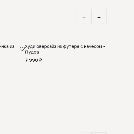
←
→
нка из
Худи оверсайз из футера с начесом -
Косынка 
Пудра
шерсти 1
quality -
7 990 ₽
8 990 ₽