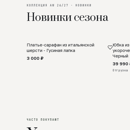
КОЛЛЕКЦИЯ AW 26/27 · НОВИНКИ
Новинки сезона
Платье-сарафан из итальянской
Юбка из
SALE
ПРЕДЗА
шерсти - Гусиная лапка
укороче
Черный
3 000 ₽
39 990 
Отгрузка 
ЧАСТО ПОКУПАЮТ