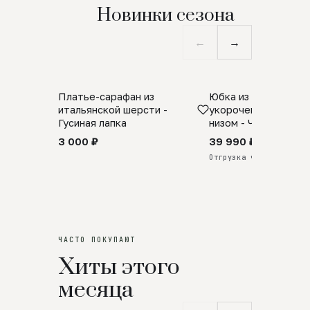
Новинки сезона
←
→
Платье-сарафан из
Юбка из натурально
SALE
ПРЕДЗАКАЗ
итальянской шерсти -
укороченная с аро
Гусиная лапка
низом - Черный
3 000 ₽
39 990 ₽
Отгрузка через 25 дней
ЧАСТО ПОКУПАЮТ
Хиты этого
месяца