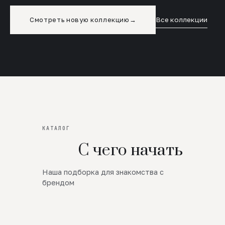
Смотреть новую коллекцию
→
Все коллекции
КАТАЛОГ
С чего начать
Наша подборка для знакомства с
Новинки
брендом
SALE
Премиум Трикотаж
AW 26/27
Юбки и платья
ЦЕНЫ ОТ 1000 РУБЛЕЙ!!!
Верхняя одежда
ШЕРСТЬ ЯГНЕНКА
БУДЬ РОСКОШНА
01
ШЕРСТЬ · КОЖА
05