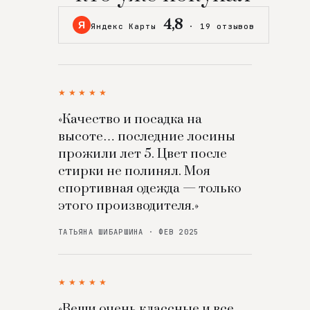
4,8
Я
Яндекс Карты
·
19 отзывов
★★★★★
«Качество и посадка на
высоте… последние лосины
прожили лет 5. Цвет после
стирки не полинял. Моя
спортивная одежда — только
этого производителя.»
ТАТЬЯНА ШИБАРШИНА · ФЕВ 2025
★★★★★
«Вещи очень классные и все