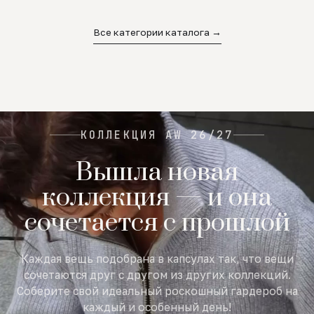
02
03
04
Все категории каталога →
КОЛЛЕКЦИЯ AW 26/27
Вышла новая
коллекция — и она
сочетается с прошлой
Каждая вещь подобрана в капсулах так, что вещи
сочетаются друг с другом из других коллекций.
Соберите свой идеальный роскошный гардероб на
каждый и особенный день!