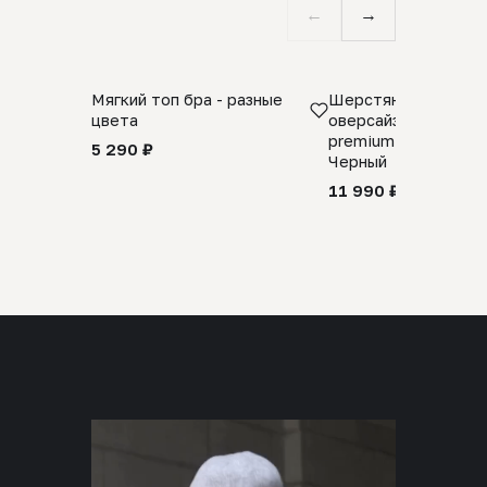
←
→
Мягкий топ бра - разные
Шерстяной свитер
цвета
оверсайз 100% шер
premium merino wool
5 290 ₽
Черный
11 990 ₽