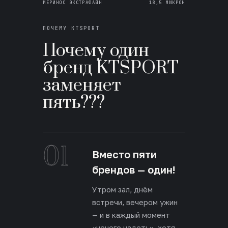
МЕРИНОС ЭКСТРАФАЙН
18,5 МИКРОН
ПОЧЕМУ KTSPORT
Почему один
бренд KTSPORT
заменяет
пять???
01
Вместо пяти
брендов — один!
Утром зал, днём
встречи, вечером ужин
— и в каждый момент
«нечего надеть», хотя