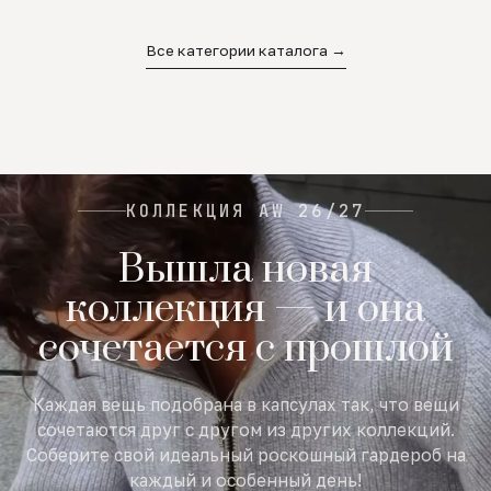
02
03
04
Все категории каталога →
КОЛЛЕКЦИЯ AW 26/27
Вышла новая
коллекция — и она
сочетается с прошлой
Каждая вещь подобрана в капсулах так, что вещи
сочетаются друг с другом из других коллекций.
Соберите свой идеальный роскошный гардероб на
каждый и особенный день!