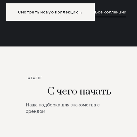
Смотреть новую коллекцию
→
Все коллекции
КАТАЛОГ
С чего начать
Наша подборка для знакомства с
Новинки
брендом
SALE
Премиум Трикотаж
AW 26/27
Юбки и платья
ЦЕНЫ ОТ 1000 РУБЛЕЙ!!!
Верхняя одежда
ШЕРСТЬ ЯГНЕНКА
БУДЬ РОСКОШНА
01
ШЕРСТЬ · КОЖА
05