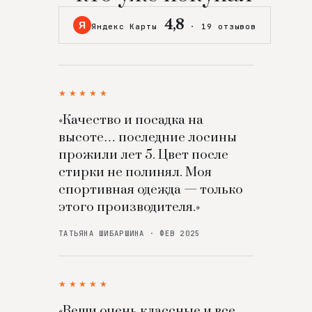
4,8
Я
Яндекс Карты
·
19 отзывов
★★★★★
«Качество и посадка на
высоте… последние лосины
прожили лет 5. Цвет после
стирки не полинял. Моя
спортивная одежда — только
этого производителя.»
ТАТЬЯНА ШИБАРШИНА · ФЕВ 2025
★★★★★
«Вещи очень классные и все