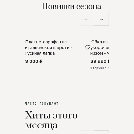
Новинки сезона
←
→
Платье-сарафан из
Юбка из натурально
SALE
ПРЕДЗАКАЗ
итальянской шерсти -
укороченная с аро
Гусиная лапка
низом - Черный
3 000 ₽
39 990 ₽
Отгрузка через 25 дней
ЧАСТО ПОКУПАЮТ
Хиты этого
месяца