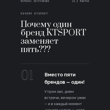
МЕРИНОС ЭКСТРАФАЙН
18,5 МИКРОН
ПОЧЕМУ KTSPORT
Почему один
бренд KTSPORT
заменяет
пять???
01
Вместо пяти
брендов — один!
Утром зал, днём
встречи, вечером ужин
— и в каждый момент
«нечего надеть», хотя