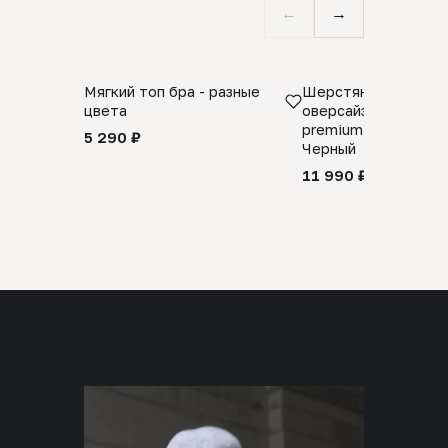
←
→
Мягкий топ бра - разные
Шерстяной свитер
цвета
оверсайз 100% шер
premium merino wool
5 290 ₽
Черный
11 990 ₽