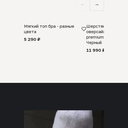
←
→
Мягкий топ бра - разные
Шерстяной свитер
цвета
оверсайз 100% шер
premium merino wool
5 290 ₽
Черный
11 990 ₽