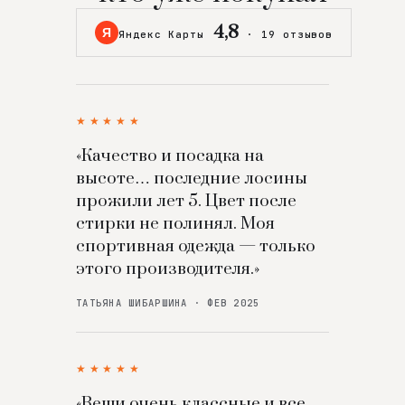
4,8
Я
Яндекс Карты
·
19 отзывов
★★★★★
«Качество и посадка на
высоте… последние лосины
прожили лет 5. Цвет после
стирки не полинял. Моя
спортивная одежда — только
этого производителя.»
ТАТЬЯНА ШИБАРШИНА · ФЕВ 2025
★★★★★
«Вещи очень классные и все