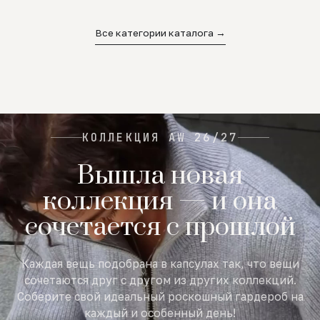
02
03
04
Все категории каталога →
КОЛЛЕКЦИЯ AW 26/27
Вышла новая
коллекция — и она
сочетается с прошлой
Каждая вещь подобрана в капсулах так, что вещи
сочетаются друг с другом из других коллекций.
Соберите свой идеальный роскошный гардероб на
каждый и особенный день!