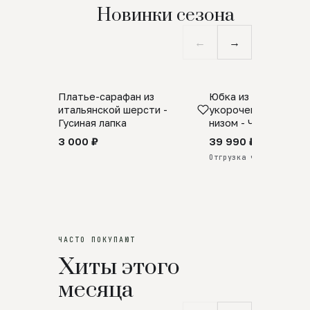
Новинки сезона
←
→
Платье-сарафан из
Юбка из натурально
SALE
ПРЕДЗАКАЗ
итальянской шерсти -
укороченная с аро
Гусиная лапка
низом - Черный
3 000 ₽
39 990 ₽
Отгрузка через 25 дней
ЧАСТО ПОКУПАЮТ
Хиты этого
месяца