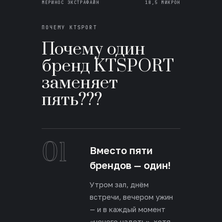
МЕРИНОС ЭКСТРАФАЙН
18,5 МИКРОН
ПОЧЕМУ KTSPORT
Почему один
бренд KTSPORT
заменяет
пять???
01
Вместо пяти
брендов — один!
Утром зал, днём
встречи, вечером ужин
— и в каждый момент
«нечего надеть», хотя