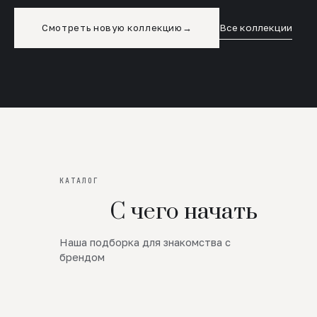
Смотреть новую коллекцию
→
Все коллекции
КАТАЛОГ
С чего начать
Наша подборка для знакомства с
Новинки
брендом
SALE
Премиум Трикотаж
AW 26/27
Юбки и платья
ЦЕНЫ ОТ 1000 РУБЛЕЙ!!!
Верхняя одежда
ШЕРСТЬ ЯГНЕНКА
БУДЬ РОСКОШНА
01
ШЕРСТЬ · КОЖА
05