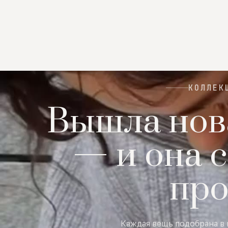
КОЛЛЕК
Вышла нов
— и она с
пр
Каждая вещь подобрана в 