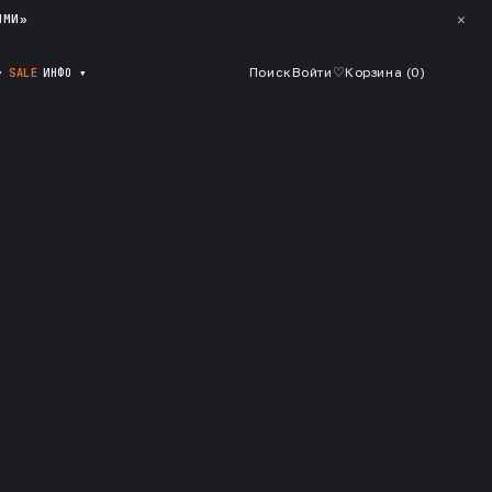
✕
ЯМИ»
▾
SALE
ИНФО
▾
Поиск
Войти
♡
Корзина (
0
)