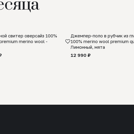
есяца
ой свитер оверсайз 100%
Джемпер-поло в рубчик из г
premium merino wool -
100% merino wool premium qua
Лимонный, мята
₽
12 990 ₽