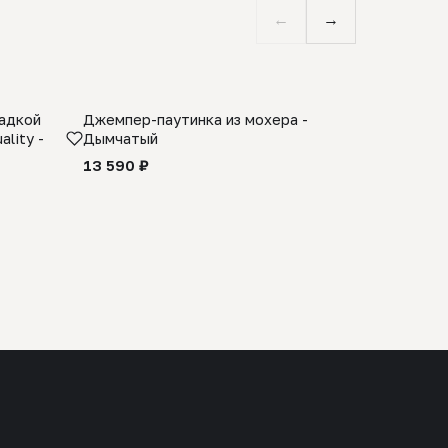
←
→
ладкой
Джемпер-паутинка из мохера -
Limited E
lity -
Дымчатый
из 100% 
черного 
13 590 ₽
27 990 ₽