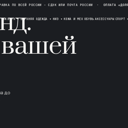
РАВКА ПО ВСЕЙ РОССИИ - СДЭК ИЛИ ПОЧТА РОССИИ
·
ОПЛАТА «ДОЛ
нд.
ОТАЖ
ВЕРХ
▾
ВЕРХНЯЯ ОДЕЖДА
▾
НИЗ
▾
КОЖА И МЕХ
ОБУВЬ
АКСЕССУАРЫ
СПОРТ
 вашей
ла до
в