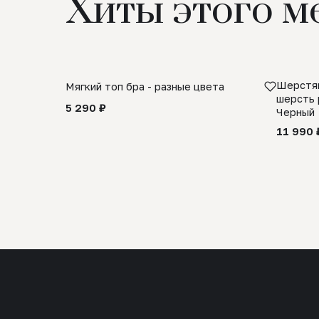
Хиты этого м
Шерстян
Мягкий топ бра - разные цвета
шерсть 
5 290 ₽
Черный
11 990 