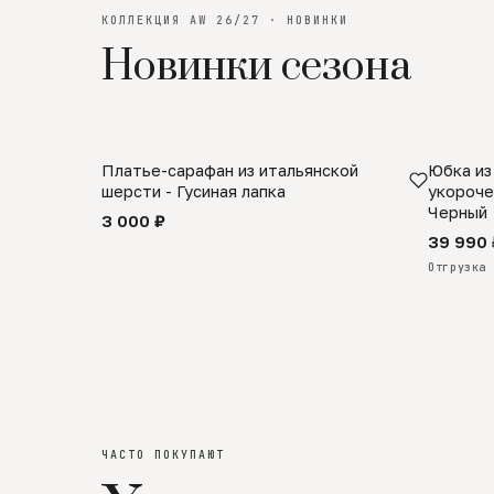
КОЛЛЕКЦИЯ AW 26/27 · НОВИНКИ
Новинки сезона
Платье-сарафан из итальянской
Юбка из
SALE
ПРЕДЗА
шерсти - Гусиная лапка
укороче
Черный
3 000 ₽
39 990 
Отгрузка 
ЧАСТО ПОКУПАЮТ