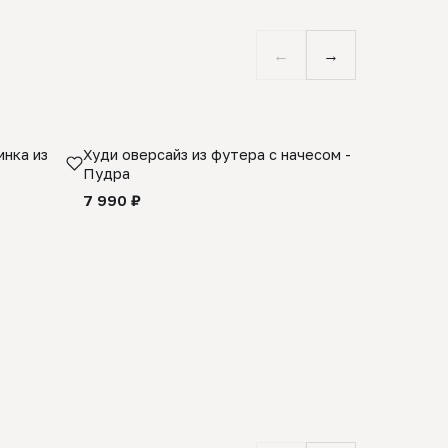
←
→
нка из
Худи оверсайз из футера с начесом -
Косынка 
Пудра
шерсти 1
quality -
7 990 ₽
8 990 ₽