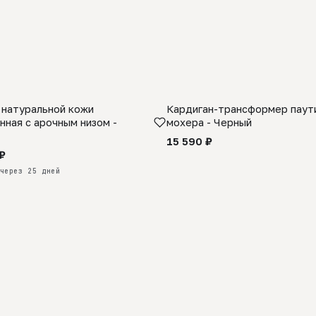
 натуральной кожи
Кардиган-трансформер паути
КАЗ
нная с арочным низом -
мохера - Черный
15 590 ₽
₽
через 25 дней