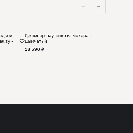
←
→
ладкой
Джемпер-паутинка из мохера -
Limited E
lity -
Дымчатый
из 100% 
черного 
13 590 ₽
27 990 ₽