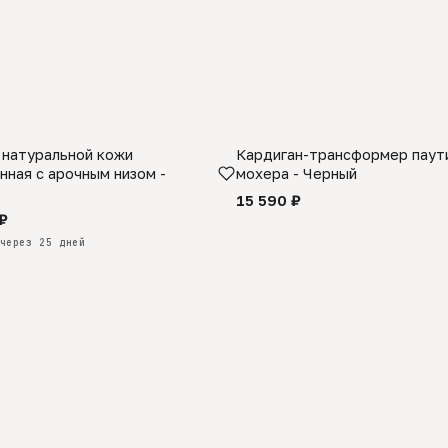
 натуральной кожи
Кардиган-трансформер паути
КАЗ
нная с арочным низом -
мохера - Черный
15 590 ₽
₽
через 25 дней