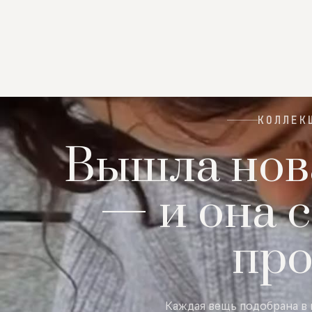
КОЛЛЕК
Вышла нов
— и она с
пр
Каждая вещь подобрана в 