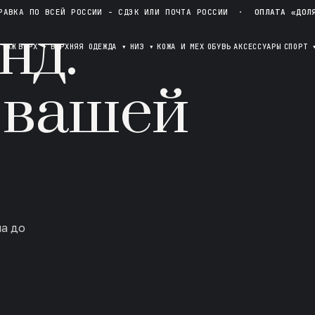
РАВКА ПО ВСЕЙ РОССИИ - СДЭК ИЛИ ПОЧТА РОССИИ
·
ОПЛАТА «ДОЛ
нд.
ОТАЖ
ВЕРХ
▾
ВЕРХНЯЯ ОДЕЖДА
▾
НИЗ
▾
КОЖА И МЕХ
ОБУВЬ
АКСЕССУАРЫ
СПОРТ
 вашей
ла до
в