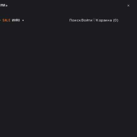
✕
ЯМИ»
▾
SALE
ИНФО
▾
Поиск
Войти
♡
Корзина (
0
)