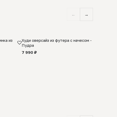
←
→
нка из
Худи оверсайз из футера с начесом -
Косынка 
Пудра
шерсти 1
quality -
7 990 ₽
8 990 ₽