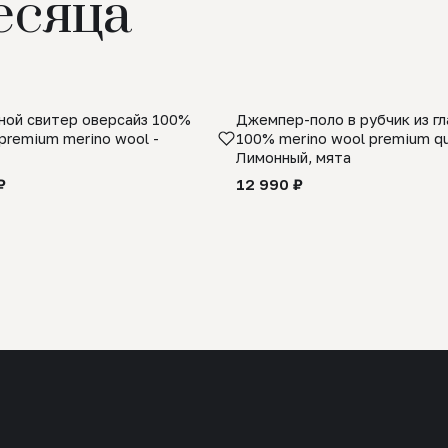
есяца
ой свитер оверсайз 100%
Джемпер-поло в рубчик из г
premium merino wool -
100% merino wool premium qua
Лимонный, мята
₽
12 990 ₽