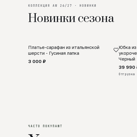
КОЛЛЕКЦИЯ AW 26/27 · НОВИНКИ
Новинки сезона
Платье-сарафан из итальянской
Юбка из
SALE
ПРЕДЗА
шерсти - Гусиная лапка
укороче
Черный
3 000 ₽
39 990 
Отгрузка 
ЧАСТО ПОКУПАЮТ