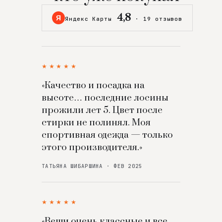
4,8
Я
Яндекс Карты
·
19 отзывов
★★★★★
«Качество и посадка на
высоте… последние лосины
прожили лет 5. Цвет после
стирки не полинял. Моя
спортивная одежда — только
этого производителя.»
ТАТЬЯНА ШИБАРШИНА · ФЕВ 2025
★★★★★
«Вещи очень классные и все