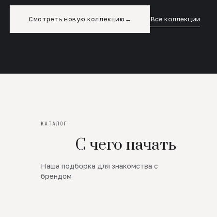
Смотреть новую коллекцию
→
Все коллекции
КАТАЛОГ
С чего начать
Наша подборка для знакомства с
Новинки
брендом
SALE
Премиум Трикотаж
AW 26/27
Юбки и платья
ЦЕНЫ ОТ 1000 РУБЛЕЙ!!!
Верхняя одежда
ШЕРСТЬ ЯГНЕНКА
БУДЬ РОСКОШНА
01
ШЕРСТЬ · КОЖА
05