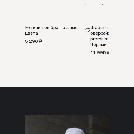
←
→
Мягкий топ бра - разные
Шерстяной свитер
цвета
оверсайз 100% шер
premium merino wool
5 290 ₽
Черный
11 990 ₽