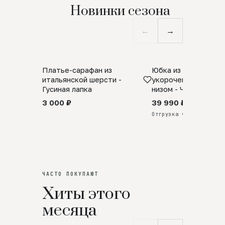
Новинки сезона
←
→
Платье-сарафан из
Юбка из натурально
SALE
ПРЕДЗАКАЗ
итальянской шерсти -
укороченная с аро
Гусиная лапка
низом - Черный
3 000 ₽
39 990 ₽
Отгрузка через 25 дней
ЧАСТО ПОКУПАЮТ
Хиты этого
месяца