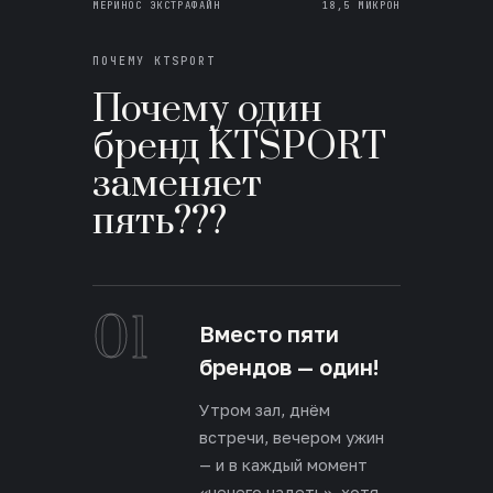
МЕРИНОС ЭКСТРАФАЙН
18,5 МИКРОН
ПОЧЕМУ KTSPORT
Почему один
бренд KTSPORT
заменяет
пять???
01
Вместо пяти
брендов — один!
Утром зал, днём
встречи, вечером ужин
— и в каждый момент
«нечего надеть», хотя