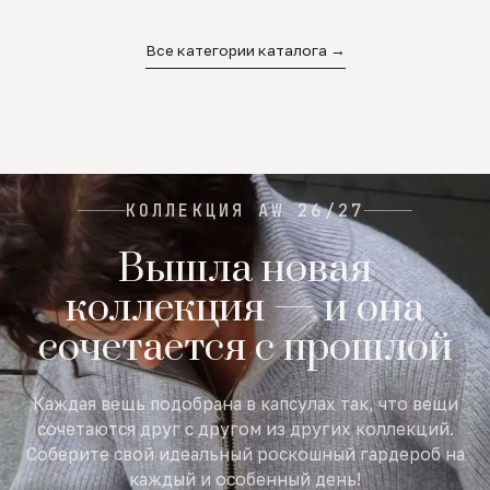
02
03
04
Все категории каталога →
КОЛЛЕКЦИЯ AW 26/27
Вышла новая
коллекция — и она
сочетается с прошлой
Каждая вещь подобрана в капсулах так, что вещи
сочетаются друг с другом из других коллекций.
Соберите свой идеальный роскошный гардероб на
каждый и особенный день!