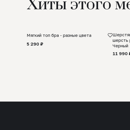
Хиты этого м
Шерстян
Мягкий топ бра - разные цвета
шерсть 
5 290 ₽
Черный
11 990 