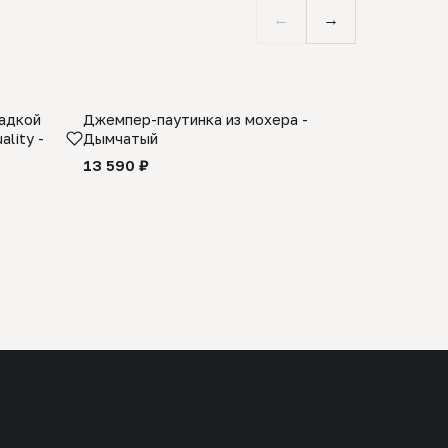
←
→
ладкой
Джемпер-паутинка из мохера -
Limited E
lity -
Дымчатый
из 100% 
черного 
13 590 ₽
27 990 ₽