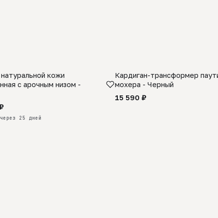
 натуральной кожи
Кардиган-трансформер паути
КАЗ
нная с арочным низом -
мохера - Черный
15 590 ₽
₽
через 25 дней