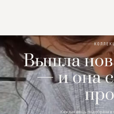
КОЛЛЕК
Вышла нов
— и она с
пр
Каждая вещь подобрана в 