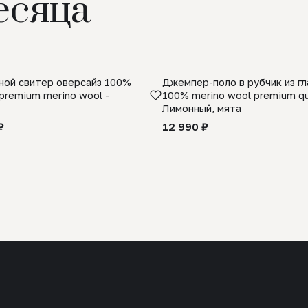
есяца
ой свитер оверсайз 100%
Джемпер-поло в рубчик из г
premium merino wool -
100% merino wool premium qua
Лимонный, мята
₽
12 990 ₽