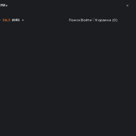
✕
ЯМИ»
▾
SALE
ИНФО
▾
Поиск
Войти
♡
Корзина (
0
)