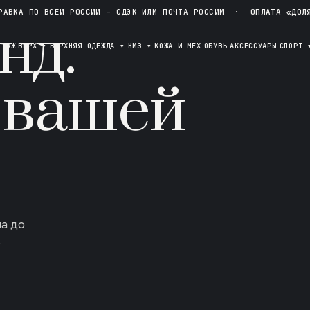
РАВКА ПО ВСЕЙ РОССИИ - СДЭК ИЛИ ПОЧТА РОССИИ
·
ОПЛАТА «ДОЛ
нд.
ОТАЖ
ВЕРХ
▾
ВЕРХНЯЯ ОДЕЖДА
▾
НИЗ
▾
КОЖА И МЕХ
ОБУВЬ
АКСЕССУАРЫ
СПОРТ
 вашей
ла до
в