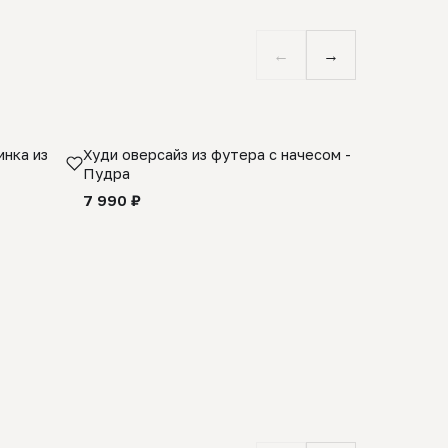
←
→
нка из
Худи оверсайз из футера с начесом -
Косынка 
Пудра
шерсти 1
quality -
7 990 ₽
8 990 ₽