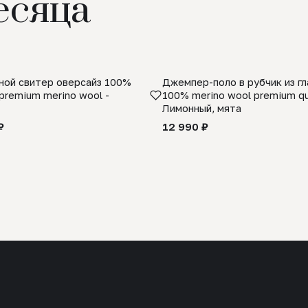
есяца
ой свитер оверсайз 100%
Джемпер-поло в рубчик из г
premium merino wool -
100% merino wool premium qua
Лимонный, мята
₽
12 990 ₽