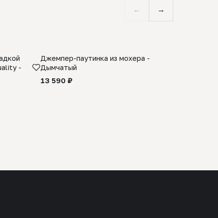
←
→
ладкой
Джемпер-паутинка из мохера -
Limited E
lity -
Дымчатый
из 100% 
черного 
13 590 ₽
27 990 ₽