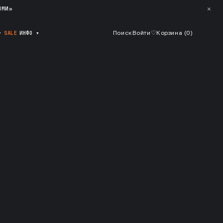
✕
ЯМИ»
▾
SALE
ИНФО
▾
Поиск
Войти
♡
Корзина (
0
)