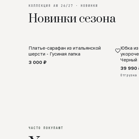
КОЛЛЕКЦИЯ AW 26/27 · НОВИНКИ
Новинки сезона
Платье-сарафан из итальянской
Юбка из
SALE
ПРЕДЗА
шерсти - Гусиная лапка
укороче
Черный
3 000 ₽
39 990 
Отгрузка 
ЧАСТО ПОКУПАЮТ