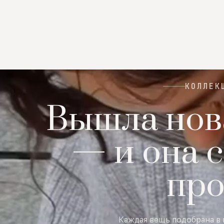
КОЛЛЕК
Вышла нов
— и она с
пр
Каждая вещь подобрана в 