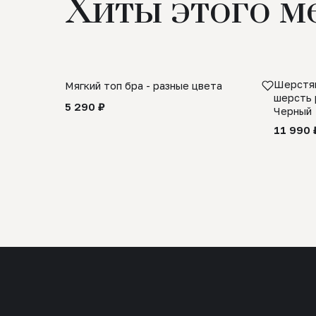
Хиты этого м
Шерстян
Мягкий топ бра - разные цвета
шерсть 
5 290 ₽
Черный
11 990 