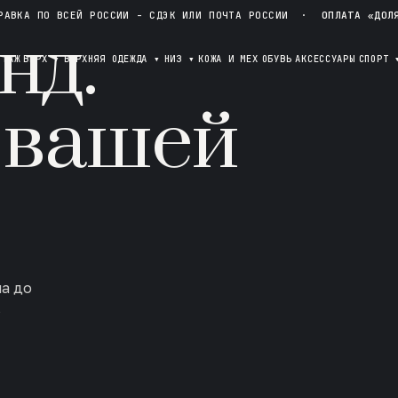
РАВКА ПО ВСЕЙ РОССИИ - СДЭК ИЛИ ПОЧТА РОССИИ
·
ОПЛАТА «ДОЛ
нд.
ОТАЖ
ВЕРХ
▾
ВЕРХНЯЯ ОДЕЖДА
▾
НИЗ
▾
КОЖА И МЕХ
ОБУВЬ
АКСЕССУАРЫ
СПОРТ
 вашей
ла до
в