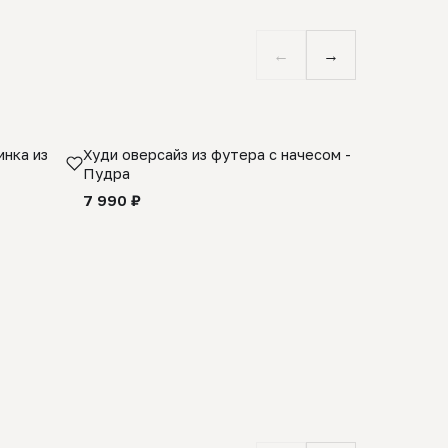
←
→
нка из
Худи оверсайз из футера с начесом -
Косынка 
Пудра
шерсти 1
quality -
7 990 ₽
8 990 ₽